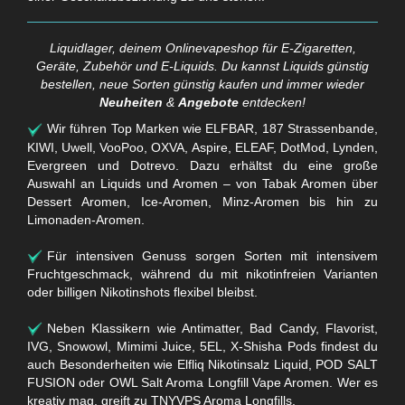
Liquidlager, deinem Onlinevapeshop für E-Zigaretten,
Geräte, Zubehör und E-Liquids. Du kannst Liquids günstig
bestellen, neue Sorten günstig kaufen und immer wieder
Neuheiten
&
Angebote
entdecken!
Wir führen Top Marken wie ELFBAR, 187 Strassenbande,
KIWI, Uwell, VooPoo, OXVA, Aspire, ELEAF, DotMod, Lynden,
Evergreen und Dotrevo. Dazu erhältst du eine große
Auswahl an Liquids und Aromen – von Tabak Aromen über
Dessert Aromen, Ice-Aromen, Minz-Aromen bis hin zu
Limonaden-Aromen.
Für intensiven Genuss sorgen Sorten mit intensivem
Fruchtgeschmack, während du mit nikotinfreien Varianten
oder billigen Nikotinshots flexibel bleibst.
Neben Klassikern wie Antimatter, Bad Candy, Flavorist,
IVG, Snowowl, Mimimi Juice, 5EL, X-Shisha Pods findest du
auch Besonderheiten wie Elfliq Nikotinsalz Liquid, POD SALT
FUSION oder OWL Salt Aroma Longfill Vape Aromen. Wer es
kreativ mag, greift zu TNYVPS Aroma Longfills.