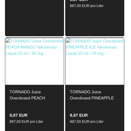
20mg
887,00 EUR pro Liter
TORNADO Juice
TORNADO Juice
Overdosed PEACH
Overdosed PINEAPPLE
MANGO Nikotinsalz Liquid
ICE Nikotinsalz Liquid
10ml / 20mg
10ml / 20mg
8,87 EUR
8,87 EUR
887,00 EUR pro Liter
887,00 EUR pro Liter