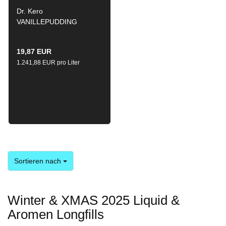
Dr. Kero
VANILLEPUDDING
AROMA by Keros Liquid`s
16ml / 120ml
19,87 EUR
1.241,88 EUR pro Liter
Sortieren nach
Sortieren nach
Winter & XMAS 2025 Liquid &
Aromen Longfills