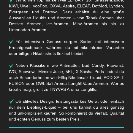
KIWI, Uwell, VooPoo, OXVA, Aspire, ELEAF, DotMod, Lynden,
Evergreen und Dotrevo. Dazu erhältst du eine große
Auswahl an Liquids und Aromen – von Tabak Aromen über
Dessert Aromen, Ice-Aromen, Minz-Aromen bis hin zu
Limonaden-Aromen.
Für intensiven Genuss sorgen Sorten mit intensivem
Fruchtgeschmack, während du mit nikotinfreien Varianten
oder billigen Nikotinshots flexibel bleibst.
Neben Klassikern wie Antimatter, Bad Candy, Flavorist,
IVG, Snowowl, Mimimi Juice, 5EL, X-Shisha Pods findest du
auch Besonderheiten wie Elfliq Nikotinsalz Liquid, POD SALT
FUSION oder OWL Salt Aroma Longfill Vape Aromen. Wer es
kreativ mag, greift zu TNYVPS Aroma Longfills.
Ob stilvolles Design, leistungsstarkes Gerät oder einfach
nur dein Lieblings-Liquid – bei uns kannst du alles günstig
und unkompliziert kaufen. So kombinierst du Vielfalt, Qualität
und echten Genuss zum besten Preis.