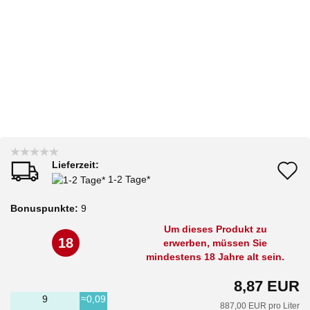
Lieferzeit:
A
1-2 Tage*
d
Bonuspunkte:
9
M
Um dieses Produkt zu
18
erwerben, müssen Sie
mindestens 18 Jahre alt sein.
8,87 EUR
9
≈0,09
887,00 EUR pro Liter