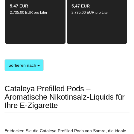
5,47 EUR
5,47 EUR
2.735,00 EUR pro Liter
2.735,00 EUR pro Liter
Sortieren nach
Sortieren nach
Cataleya Prefilled Pods –
Aromatische Nikotinsalz-Liquids für
Ihre E-Zigarette
Entdecken Sie die Cataleya Prefilled Pods von Samra, die ideale