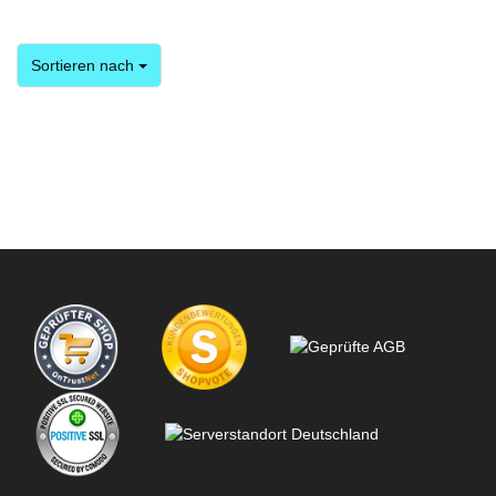
Sortieren nach
Sortieren nach