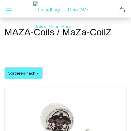
MAZA-Coils / MaZa-CoilZ
Sortieren nach
Sortieren nach