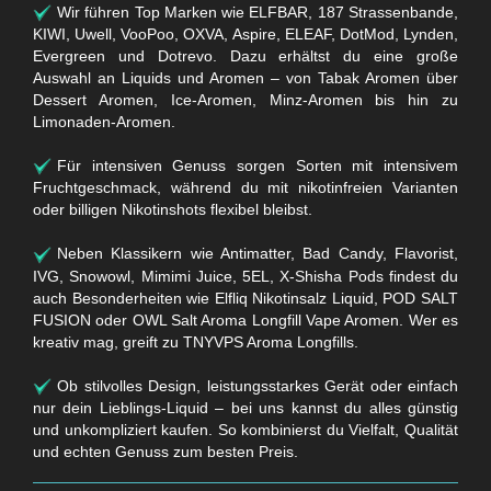
Wir führen Top Marken wie ELFBAR, 187 Strassenbande,
KIWI, Uwell, VooPoo, OXVA, Aspire, ELEAF, DotMod, Lynden,
Evergreen und Dotrevo. Dazu erhältst du eine große
Auswahl an Liquids und Aromen – von Tabak Aromen über
Dessert Aromen, Ice-Aromen, Minz-Aromen bis hin zu
Limonaden-Aromen.
Für intensiven Genuss sorgen Sorten mit intensivem
Fruchtgeschmack, während du mit nikotinfreien Varianten
oder billigen Nikotinshots flexibel bleibst.
Neben Klassikern wie Antimatter, Bad Candy, Flavorist,
IVG, Snowowl, Mimimi Juice, 5EL, X-Shisha Pods findest du
auch Besonderheiten wie Elfliq Nikotinsalz Liquid, POD SALT
FUSION oder OWL Salt Aroma Longfill Vape Aromen. Wer es
kreativ mag, greift zu TNYVPS Aroma Longfills.
Ob stilvolles Design, leistungsstarkes Gerät oder einfach
nur dein Lieblings-Liquid – bei uns kannst du alles günstig
und unkompliziert kaufen. So kombinierst du Vielfalt, Qualität
und echten Genuss zum besten Preis.