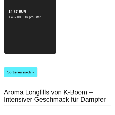
Longfill 10ml / 120ml
14,87 EUR
1.487,00 EUR pro Liter
Sortieren nach
Sortieren nach
Aroma Longfills von K-Boom –
Intensiver Geschmack für Dampfer