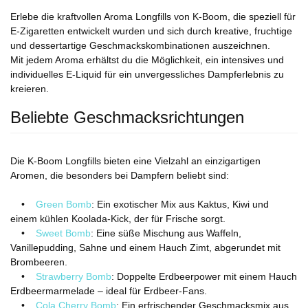
Erlebe die kraftvollen Aroma Longfills von K-Boom, die speziell für
E-Zigaretten entwickelt wurden und sich durch kreative, fruchtige
und dessertartige Geschmackskombinationen auszeichnen.
Mit jedem Aroma erhältst du die Möglichkeit, ein intensives und
individuelles E-Liquid für ein unvergessliches Dampferlebnis zu
kreieren.
Beliebte Geschmacksrichtungen
Die K-Boom Longfills bieten eine Vielzahl an einzigartigen
Aromen, die besonders bei Dampfern beliebt sind:
•
Green Bomb
: Ein exotischer Mix aus Kaktus, Kiwi und
einem kühlen Koolada-Kick, der für Frische sorgt.
•
Sweet Bomb
: Eine süße Mischung aus Waffeln,
Vanillepudding, Sahne und einem Hauch Zimt, abgerundet mit
Brombeeren.
•
Strawberry Bomb
: Doppelte Erdbeerpower mit einem Hauch
Erdbeermarmelade – ideal für Erdbeer-Fans.
•
Cola Cherry Bomb
: Ein erfrischender Geschmacksmix aus