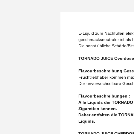
E-Liquid zum Nachfüllen elekt
geschmacksneutraler ist als h
Die sonst übliche Schärfe/Bit
TORNADO JUICE Overdosed -
Flavourbeschreibung Gesc
Fruchtliebhaber kommen maxi
Der unverwechselbare Gesch
Flavourbeschreibungen :
Alle Liquids der TORNADO 
Zigaretten kennen.
Daher entfalten die TORNA
Liquids.
TORNADO JUICE OVERDOSED N