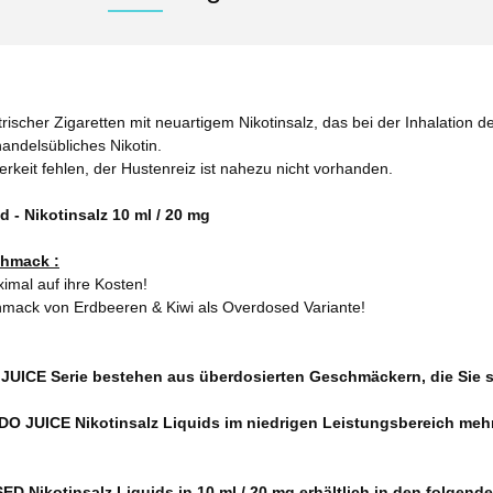
rischer Zigaretten mit neuartigem Nikotinsalz, das bei der Inhalation de
andelsübliches Nikotin.
terkeit fehlen, der Hustenreiz ist nahezu nicht vorhanden.
 Nikotinsalz 10 ml / 20 mg
hmack :
mal auf ihre Kosten!
mack von Erdbeeren & Kiwi als Overdosed Variante!
JUICE Serie bestehen aus überdosierten Geschmäckern, die Sie 
DO JUICE Nikotinsalz Liquids im niedrigen Leistungsbereich meh
ikotinsalz Liquids in 10 ml / 20 mg erhältlich in den folgende