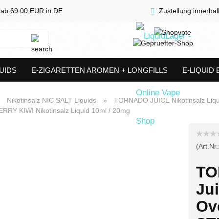
 ab 69.00 EUR in DE
Zustellung innerha
Suche...
UIDS
E-ZIGARETTEN AROMEN + LONGFILLS
E-LIQUID
SHORTFILLS
VERDAMPFER & COILS
AKKUTRÄGER & S
»
Nikotinsalz NIC SALT Liquids
»
TORNADO JUICE Nikotinsalz Liqu
Y KIWI Nikotinsalz Liquid 10ml / 20mg
(Art.Nr.
TO
Ju
Ov