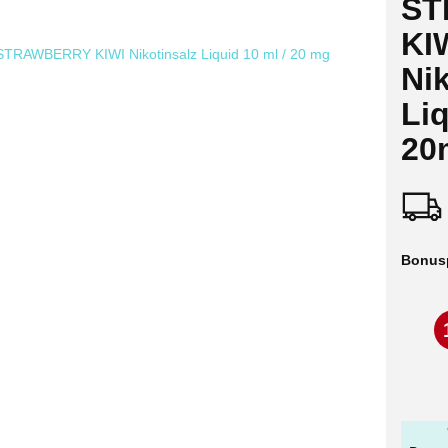
ST
KI
Nik
Liq
20
Bonus