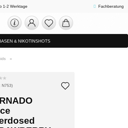
lb 1-2 Werktage
Fachberatung
 BASEN & NIKOTINSHOTS
ETS
ZUBEHÖR, SHISHA & SONSTIGES
ids
»
FAQ
NEUHEITEN
Auf
:
N753
)
den
RNADO
Merkzettel
ice
erdosed