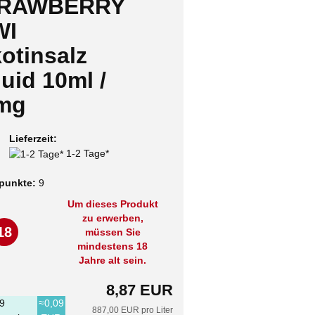
RAWBERRY
WI
otinsalz
uid 10ml /
mg
Lieferzeit:
1-2 Tage*
punkte:
9
Um dieses Produkt
zu erwerben,
18
müssen Sie
mindestens 18
Jahre alt sein.
8,87 EUR
9
≈0,09
887,00 EUR pro Liter