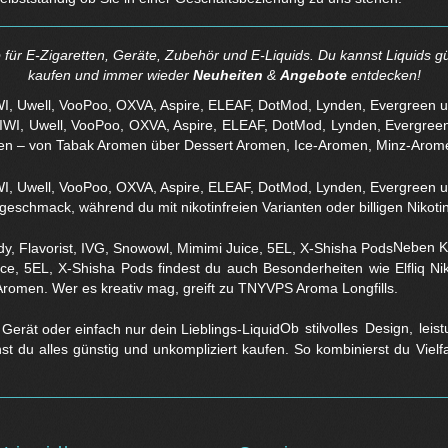
für E-Zigaretten, Geräte, Zubehör und E-Liquids. Du kannst Liquids gü
kaufen und immer wieder
Neuheiten
&
Angebote
entdecken!
WI, Uwell, VooPoo, OXVA, Aspire, ELEAF, DotMod, Lynden, Evergreen 
en – von Tabak Aromen über Dessert Aromen, Ice-Aromen, Minz-Arom
eschmack, während du mit nikotinfreien Varianten oder billigen Nikotins
Neben Kl
ice, 5EL, X-Shisha Pods findest du auch Besonderheiten wie Elfliq 
Aromen. Wer es kreativ mag, greift zu TNYVPS Aroma Longfills.
Ob stilvolles Design, lei
nst du alles günstig und unkompliziert kaufen. So kombinierst du Viel