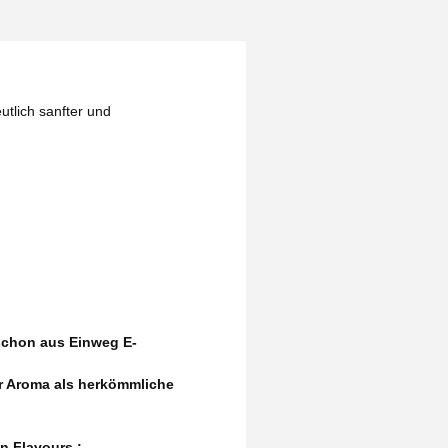
utlich sanfter und
schon aus Einweg E-
r Aroma als herkömmliche
n Flavours :