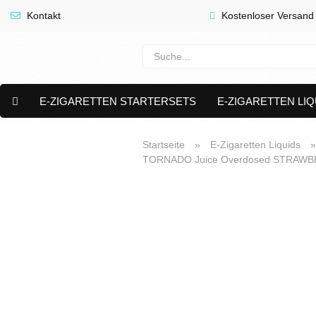
Kontakt
Kostenloser Versand
E-ZIGARETTEN STARTERSETS
E-ZIGARETTEN LIQ
E-LIQUID CAPS & NIKOTIN PODS
PREMIUM E LIQUIDS 
Startseite
»
E-Zigaretten Liquids
TORNADO Juice Overdosed STRAWBERR
AKTUELLE ANGEBOTE