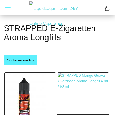
STRAPPED E-Zigaretten
Aroma Longfills
Sortieren nach
Sortieren nach