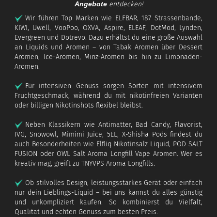
Angebote
entdecken!
Wir führen Top Marken wie ELFBAR, 187 Strassenbande,
KIWI, Uwell, VooPoo, OXVA, Aspire, ELEAF, DotMod, Lynden,
Evergreen und Dotrevo. Dazu erhältst du eine große Auswahl
an Liquids und Aromen – von Tabak Aromen über Dessert
Aromen, Ice-Aromen, Minz-Aromen bis hin zu Limonaden-
Aromen.
Für intensiven Genuss sorgen Sorten mit intensivem
Fruchtgeschmack, während du mit nikotinfreien Varianten
oder billigen Nikotinshots flexibel bleibst.
Neben Klassikern wie Antimatter, Bad Candy, Flavorist,
IVG, Snowowl, Mimimi Juice, 5EL, X-Shisha Pods findest du
auch Besonderheiten wie Elfliq Nikotinsalz Liquid, POD SALT
FUSION oder OWL Salt Aroma Longfill Vape Aromen. Wer es
kreativ mag, greift zu TNYVPS Aroma Longfills.
Ob stilvolles Design, leistungsstarkes Gerät oder einfach
nur dein Lieblings-Liquid – bei uns kannst du alles günstig
und unkompliziert kaufen. So kombinierst du Vielfalt,
Qualität und echten Genuss zum besten Preis.