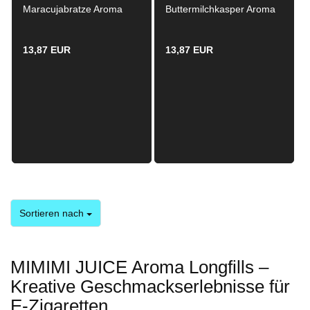
Maracujabratze Aroma
Buttermilchkasper Aroma
Longfill 15ml / 60ml
Longfill 15ml / 60ml
13,87 EUR
13,87 EUR
Sortieren nach
Sortieren nach
MIMIMI JUICE Aroma Longfills –
Kreative Geschmackserlebnisse für
E-Zigaretten