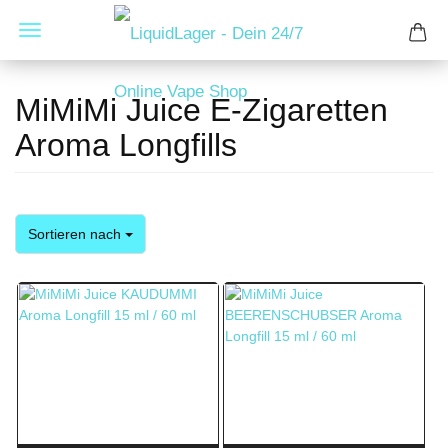
MiMiMi Juice E-Zigaretten
Aroma Longfills
Sortieren nach
Sortieren nach