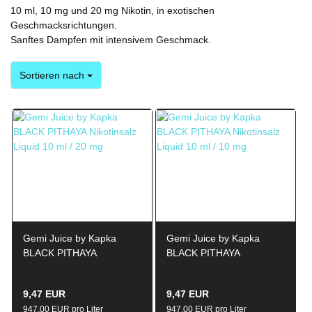
10 ml, 10 mg und 20 mg Nikotin, in exotischen
Geschmacksrichtungen.
Sanftes Dampfen mit intensivem Geschmack.
Sortieren nach
Sortieren nach
Gemi Juice by Kapka
Gemi Juice by Kapka
BLACK PITHAYA
BLACK PITHAYA
Nikotinsalz Liquid 10ml /
Nikotinsalz Liquid 10ml /
20mg
10mg
9,47 EUR
9,47 EUR
947,00 EUR pro Liter
947,00 EUR pro Liter