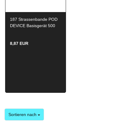
187 Strassenbande POD
DEVICE Basisgerät 500
mAh WHITE
8,87 EUR
Sortieren nach
Sortieren nach