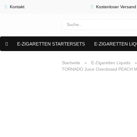
Kontakt
Kostenloser Versand
E-ZIGARETTEN STARTERSETS
E-ZIGARETTEN LIQ
E-LIQUID CAPS & NIKOTIN PODS
PREMIUM E LIQUIDS 
Startseite
»
E-Zigaretten Liquids
TORNADO Juice Overdosed PEACH MAN
AKTUELLE ANGEBOTE