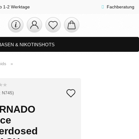
lb 1-2 Werktage
Fachberatung
 BASEN & NIKOTINSHOTS
ETS
ZUBEHÖR, SHISHA & SONSTIGES
ids
»
FAQ
NEUHEITEN
Auf
:
N745
)
den
RNADO
Merkzettel
ice
erdosed