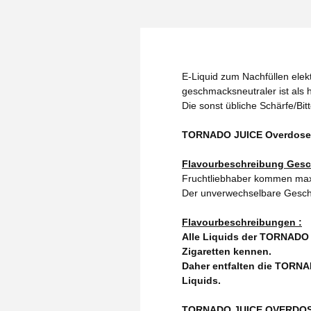
E-Liquid zum Nachfüllen elekt
geschmacksneutraler ist als h
Die sonst übliche Schärfe/Bit
TORNADO JUICE Overdosed -
Flavourbeschreibung Gesc
Fruchtliebhaber kommen maxi
Der unverwechselbare Gesch
Flavourbeschreibungen :
Alle Liquids der TORNADO 
Zigaretten kennen.
Daher entfalten die TORNA
Liquids.
TORNADO JUICE OVERDOSED N