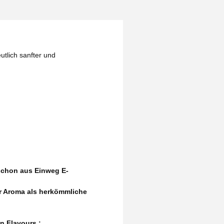
utlich sanfter und
schon aus Einweg E-
r Aroma als herkömmliche
n Flavours :