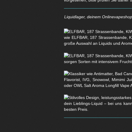
vorgesehen, bitte prüfen Sie daher 
Liquidlager, deinem Onlinevapeshop 
wie ELFBAR, 187 Strassenbande, KI
große Auswahl an Liquids und Arom
sorgen Sorten mit intensivem Fruchtg
Flavorist, IVG, Snowowl, Mimimi Ju
oder OWL Salt Aroma Longfill Vape 
dein Lieblings-Liquid – bei uns kan
besten Preis.