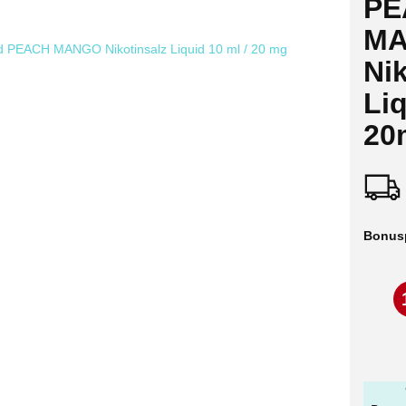
PE
M
Nik
Liq
20
Bonus