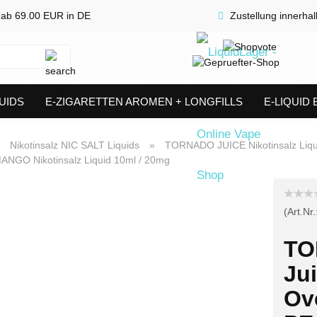
 ab 69.00 EUR in DE
Zustellung innerha
Suche...
UIDS
E-ZIGARETTEN AROMEN + LONGFILLS
E-LIQUID
SHORTFILLS
VERDAMPFER & COILS
AKKUTRÄGER & S
»
Nikotinsalz NIC SALT Liquids
»
TORNADO JUICE Nikotinsalz Liqu
GO Nikotinsalz Liquid 10ml / 20mg
(Art.Nr.
TO
Ju
Ov