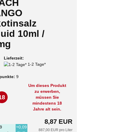
ACH
ANGO
otinsalz
uid 10ml /
mg
Lieferzeit:
1-2 Tage*
punkte:
9
Um dieses Produkt
zu erwerben,
18
müssen Sie
mindestens 18
Jahre alt sein.
8,87 EUR
9
≈0,09
887,00 EUR pro Liter