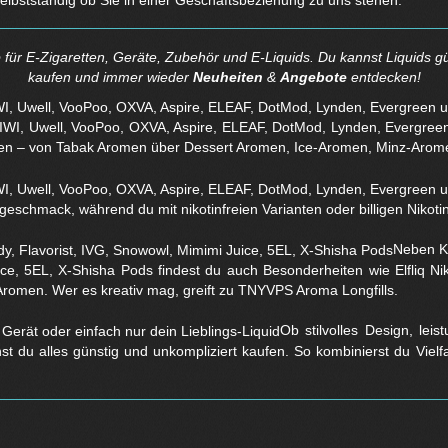
selbstständig ob Sie in einer Geschäftsbeziehung zu uns stehen.
für E-Zigaretten, Geräte, Zubehör und E-Liquids. Du kannst Liquids gü
kaufen und immer wieder
Neuheiten
&
Angebote
entdecken!
WI, Uwell, VooPoo, OXVA, Aspire, ELEAF, DotMod, Lynden, Evergreen 
en – von Tabak Aromen über Dessert Aromen, Ice-Aromen, Minz-Arom
eschmack, während du mit nikotinfreien Varianten oder billigen Nikotins
Neben Kl
ice, 5EL, X-Shisha Pods findest du auch Besonderheiten wie Elfliq 
Aromen. Wer es kreativ mag, greift zu TNYVPS Aroma Longfills.
Ob stilvolles Design, lei
nst du alles günstig und unkompliziert kaufen. So kombinierst du Viel