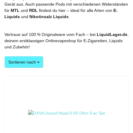
Gerät aus. Auch passende Pods mit verschiedenen Widerständen
für
MTL
und
RDL
findest du hier – ideal für alle Arten von
E-
Liquids
und
Nikotinsalz Liquids
.
Vertraue auf 100 % Originalware vom Fach – bei
LiquidLager.de
,
deinem erstklassigen Onlinevapeshop für E-Zigaretten, Liquids
und Zubehör!
Sortieren nach
Sortieren nach