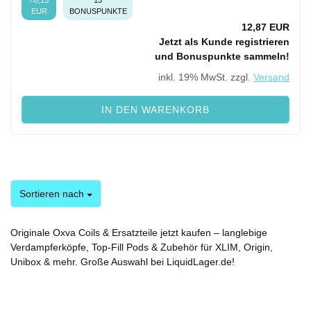
≈0,13
13
EUR
BONUSPUNKTE
12,87 EUR
Jetzt als Kunde registrieren
und Bonuspunkte sammeln!
inkl. 19% MwSt. zzgl.
Versand
IN DEN WARENKORB
Sortieren nach
Sortieren nach
Originale Oxva Coils & Ersatzteile jetzt kaufen – langlebige
Verdampferköpfe, Top-Fill Pods & Zubehör für XLIM, Origin,
Unibox & mehr. Große Auswahl bei LiquidLager.de!