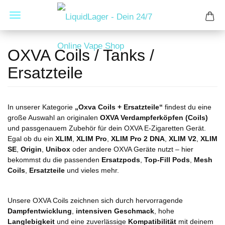
OXVA Coils / Tanks /
Ersatzteile
In unserer Kategorie
„Oxva Coils + Ersatzteile“
findest du eine
große Auswahl an originalen
OXVA Verdampferköpfen (Coils)
und passgenauem Zubehör für dein OXVA E-Zigaretten Gerät.
Egal ob du ein
XLIM
,
XLIM Pro
,
XLIM Pro 2 DNA
,
XLIM V2
,
XLIM
SE
,
Origin
,
Unibox
oder andere OXVA Geräte nutzt – hier
bekommst du die passenden
Ersatzpods
,
Top-Fill Pods
,
Mesh
Coils
,
Ersatzteile
und vieles mehr.
Unsere OXVA Coils zeichnen sich durch hervorragende
Dampfentwicklung
,
intensiven Geschmack
, hohe
Langlebigkeit
und eine zuverlässige
Kompatibilität
mit deinem