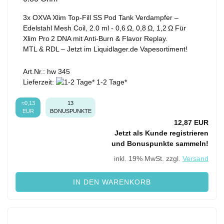
3x OXVA Xlim Top‑Fill SS Pod Tank Verdampfer –
Edelstahl Mesh Coil, 2.0 ml - 0,6 Ω, 0,8 Ω, 1,2 Ω Für
Xlim Pro 2 DNA mit Anti‑Burn & Flavor Replay.
MTL & RDL – Jetzt im Liquidlager.de Vapesortiment!
Art.Nr.: hw 345
Lieferzeit:
1-2 Tage*
≈0,13
13
EUR
BONUSPUNKTE
12,87 EUR
Jetzt als Kunde registrieren
und Bonuspunkte sammeln!
inkl. 19% MwSt. zzgl.
Versand
IN DEN WARENKORB