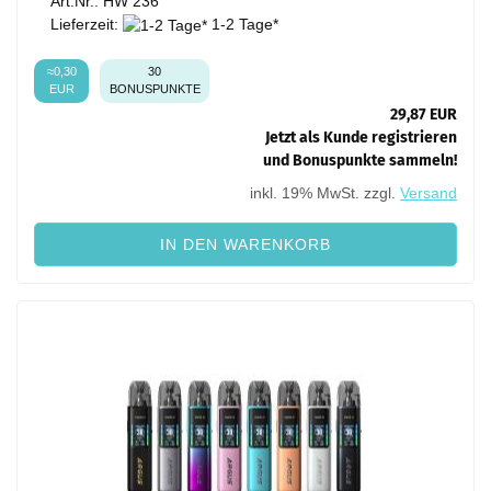
Art.Nr.: HW 236
Lieferzeit:
1-2 Tage*
≈0,30
30
EUR
BONUSPUNKTE
29,87 EUR
Jetzt als Kunde registrieren
und Bonuspunkte sammeln!
inkl. 19% MwSt. zzgl.
Versand
IN DEN WARENKORB