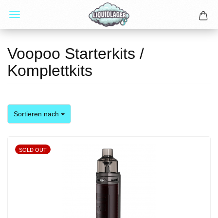
Voopoo Starterkits /
Komplettkits
Sortieren nach
Sortieren nach
SOLD OUT