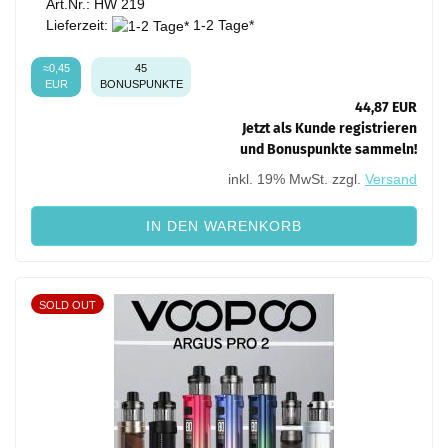
Art.Nr.: HW 219
Lieferzeit:
1-2 Tage*
≈0,45
45
EUR
BONUSPUNKTE
44,87 EUR
Jetzt als Kunde registrieren
und Bonuspunkte sammeln!
inkl. 19% MwSt. zzgl.
Versand
IN DEN WARENKORB
SOLD OUT