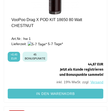
VooPoo Drag X POD KIT 18650 80 Watt
CHESTNUT
Art.Nr.: hw 1
Lieferzeit:
5-7 Tage*
≈0,45
45
EUR
BONUSPUNKTE
44,87 EUR
Jetzt als Kunde registrieren
und Bonuspunkte sammeln!
inkl. 19% MwSt. zzgl.
Versand
IN DEN WARENKORB