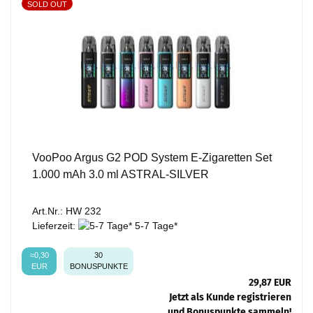
SOLD OUT
VooPoo Argus G2 POD System E-Zigaretten Set
1.000 mAh 3.0 ml ASTRAL-SILVER
Art.Nr.: HW 232
Lieferzeit:
5-7 Tage*
≈0,30
30
EUR
BONUSPUNKTE
29,87 EUR
Jetzt als Kunde registrieren
und Bonuspunkte sammeln!