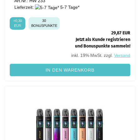
Art.Nr.: HW 233
Lieferzeit:
5-7 Tage*
≈0,30
30
EUR
BONUSPUNKTE
29,87 EUR
Jetzt als Kunde registrieren
und Bonuspunkte sammeln!
inkl. 19% MwSt. zzgl.
Versand
IN DEN WARENKORB