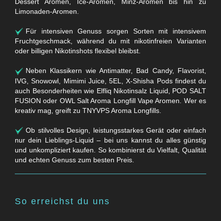
Dessert Aromen, Ice-Aromen, Minz-Aromen bis hin zu
Limonaden-Aromen.
Für intensiven Genuss sorgen Sorten mit intensivem
Fruchtgeschmack, während du mit nikotinfreien Varianten
oder billigen Nikotinshots flexibel bleibst.
Neben Klassikern wie Antimatter, Bad Candy, Flavorist,
IVG, Snowowl, Mimimi Juice, 5EL, X-Shisha Pods findest du
auch Besonderheiten wie Elfliq Nikotinsalz Liquid, POD SALT
FUSION oder OWL Salt Aroma Longfill Vape Aromen. Wer es
kreativ mag, greift zu TNYVPS Aroma Longfills.
Ob stilvolles Design, leistungsstarkes Gerät oder einfach
nur dein Lieblings-Liquid – bei uns kannst du alles günstig
und unkompliziert kaufen. So kombinierst du Vielfalt, Qualität
und echten Genuss zum besten Preis.
So erreichst du uns