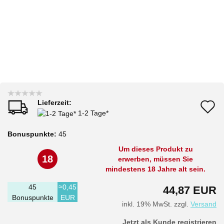
Lieferzeit:
A
1-2 Tage*
d
Bonuspunkte:
45
M
Um dieses Produkt zu
18
erwerben, müssen Sie
mindestens 18 Jahre alt sein.
45
≈0,45
44,87 EUR
Bonuspunkte
EUR
inkl. 19% MwSt. zzgl.
Versand
Jetzt als Kunde registrieren