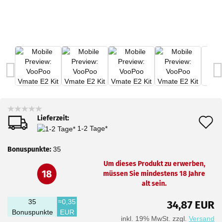
Lieferzeit:
A
1-2 Tage*
d
Bonuspunkte:
35
M
Um dieses Produkt zu erwerben,
18
müssen Sie mindestens 18 Jahre
alt sein.
35
≈0,35
34,87 EUR
Bonuspunkte
EUR
inkl. 19% MwSt. zzgl.
Versand