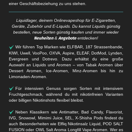
einer Geschäftsbeziehung zu uns stehen.
Liquidlager, deinem Onlinevapeshop für E-Zigaretten,
Geräte, Zubehör und E-Liquids. Du kannst Liquids günstig
bestellen, neue Sorten günstig kaufen und immer wieder
Neuheiten
&
Angebote
entdecken!
Wir führen Top Marken wie ELFBAR, 187 Strassenbande,
KIWI, Uwell, VooPoo, OXVA, Aspire, ELEAF, DotMod, Lynden,
Evergreen und Dotrevo. Dazu erhältst du eine große
Auswahl an Liquids und Aromen – von Tabak Aromen über
Dessert Aromen, Ice-Aromen, Minz-Aromen bis hin zu
Limonaden-Aromen.
Für intensiven Genuss sorgen Sorten mit intensivem
Fruchtgeschmack, während du mit nikotinfreien Varianten
oder billigen Nikotinshots flexibel bleibst.
Neben Klassikern wie Antimatter, Bad Candy, Flavorist,
IVG, Snowowl, Mimimi Juice, 5EL, X-Shisha Pods findest du
auch Besonderheiten wie Elfliq Nikotinsalz Liquid, POD SALT
FUSION oder OWL Salt Aroma Longfill Vape Aromen. Wer es