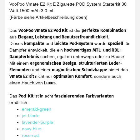
VooPoo Vmate E2 Kit E Zigarette POD System Starterkit 30
Watt 1500 mAh 3.0 ml
(Farbe siehe Artikelbeschreibung oben)
Das
VooPoo Vmate E2 Pod Kit
ist die
perfekte
Kombination
aus
Eleganz, Leistung und Benutzerfreundlichkeit
.
Dieses
kompakte
und
leichte
Pod-System
wurde
speziell
für
Dampfer entwickelt, die ein
hochwertiges
MTL- und RDL-
Dampferlebnis
suchen, egal ob unterwegs oder zu Hause.
Mit einem
ergonomischen
Design
,
strukturierten
Leder-
Elementen
und einer
magnetischen
Schutzkappe
bietet das
Vmate E2 Kit
nicht nur
optimalen
Komfort
, sondern auch
einen Hauch von
Luxus
.
Das
Pod-Kit
ist in acht
faszinierenden
Farbvarianten
erhältlich:
emerald-green
jet-black
lavender-purple
navy-blue
rose-red