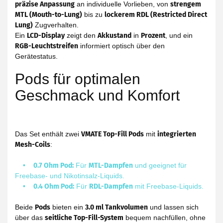
präzise Anpassung
an individuelle Vorlieben, von
strengem
MTL (Mouth-to-Lung)
bis zu
lockerem RDL (Restricted Direct
Lung)
Zugverhalten.
Ein
LCD-Display
zeigt den
Akkustand
in
Prozent
, und ein
RGB-Leuchtstreifen
informiert optisch über den
Gerätestatus.
Pods für optimalen
Geschmack und Komfort
Das Set enthält zwei
VMATE Top-Fill Pods
mit
integrierten
Mesh-Coils
:
•
0.7 Ohm Pod:
Für
MTL-Dampfen
und geeignet für
Freebase- und Nikotinsalz-Liquids.
•
0.4 Ohm Pod:
Für
RDL-Dampfen
mit Freebase-Liquids.
Beide
Pods
bieten ein
3.0 ml Tankvolumen
und lassen sich
über das
seitliche Top-Fill-System
bequem nachfüllen, ohne