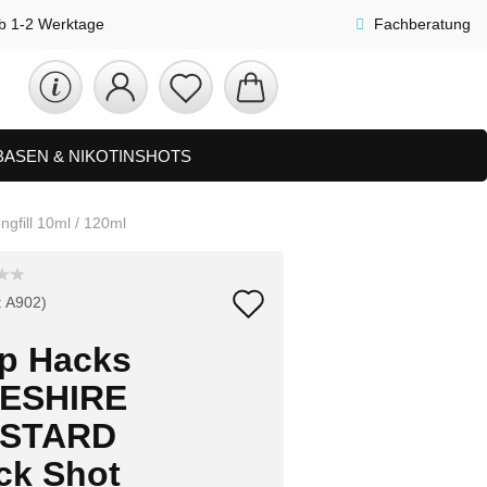
lb 1-2 Werktage
Fachberatung
 BASEN & NIKOTINSHOTS
ETS
ZUBEHÖR, SHISHA & SONSTIGES
fill 10ml / 120ml
FAQ
NEUHEITEN
Auf
:
A902
)
den
ip Hacks
Merkzettel
ESHIRE
STARD
ck Shot