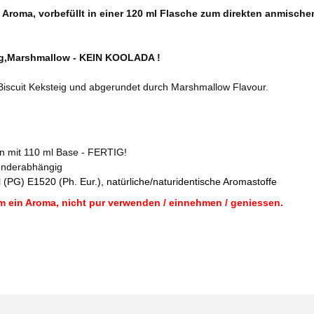
 Aroma, vorbefüllt in einer 120 ml Flasche zum direkten anmisch
eig,Marshmallow - KEIN KOOLADA !
Biscuit Keksteig und abgerundet durch Marshmallow Flavour.
en mit 110 ml Base - FERTIG!
enderabhängig
 (PG) E1520 (Ph. Eur.), natürliche/naturidentische Aromastoffe
m ein Aroma, nicht pur verwenden / einnehmen / geniessen.