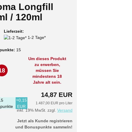
oma Longfill
ml / 120ml
Lieferzeit:
1-2 Tage*
punkte:
15
Um dieses Produkt
zu erwerben,
18
müssen Sie
mindestens 18
Jahre alt sein.
14,87 EUR
15
≈0,15
1.487,00 EUR pro Liter
punkte
EUR
inkl. 19% MwSt. zzgl.
Versand
Jetzt als Kunde registrieren
und Bonuspunkte sammeln!