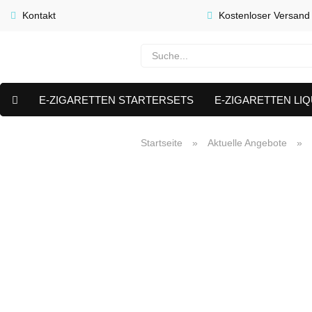
Kontakt
Kostenloser Versand
E-ZIGARETTEN STARTERSETS
E-ZIGARETTEN LIQ
E-LIQUID CAPS & NIKOTIN PODS
PREMIUM E LIQUIDS 
Startseite
»
Aktuelle Angebote
»
AKTUELLE ANGEBOTE