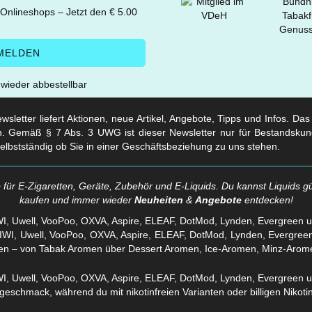
 Onlineshops – Jetzt den € 5.00
t wieder abbestellbar
sletter liefert Aktionen, neue Artikel, Angebote, Tipps und Infos. Da
. Gemäß § 7 Abs. 3 UWG ist dieser Newsletter nur für Bestandskun
selbstständig ob Sie in einer Geschäftsbeziehung zu uns stehen.
für E-Zigaretten, Geräte, Zubehör und E-Liquids. Du kannst Liquids gü
kaufen und immer wieder
Neuheiten
&
Angebote
entdecken!
WI, Uwell, VooPoo, OXVA, Aspire, ELEAF, DotMod, Lynden, Evergreen 
en – von Tabak Aromen über Dessert Aromen, Ice-Aromen, Minz-Arom
eschmack, während du mit nikotinfreien Varianten oder billigen Nikotins