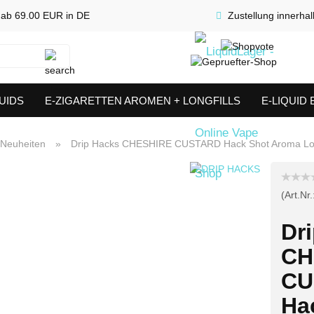
 ab 69.00 EUR in DE
Zustellung innerha
Suche...
UIDS
E-ZIGARETTEN AROMEN + LONGFILLS
E-LIQUID
SHORTFILLS
VERDAMPFER & COILS
AKKUTRÄGER & S
Neuheiten
»
Drip Hacks CHESHIRE CUSTARD Hack Shot Aroma Long
(Art.Nr.
Dr
CH
CU
Ha