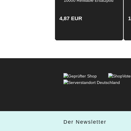
10000 Refillable Ersatzpod
Pod Tank Verdampfer 10
ml 0.80 Ohm
4,87 EUR
1
Der Newsletter