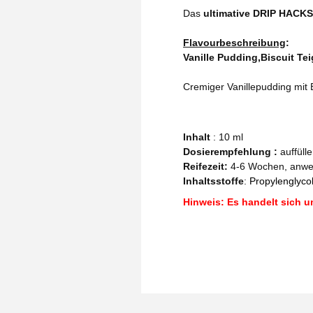
Das
ultimative DRIP HACKS
Flavourbeschreibung
:
Vanille Pudding,Biscuit T
Cremiger Vanillepudding mit 
Inhalt
: 10 ml
Dosierempfehlung :
auffüll
Reifezeit
:
4-6 Wochen, anw
Inhaltsstoffe
:
Propylenglycol
Hinweis: Es handelt sich u