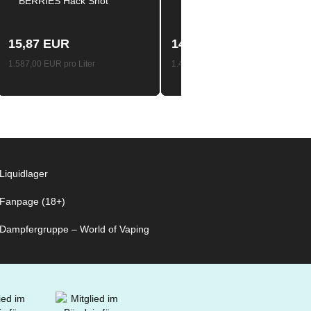
BERRIES Hack Shot
SUNRISE Hack Shot
Aroma Longfill 10ml /
Aroma Longfill 10ml /
120ml
120ml
15,87 EUR
14,87 EUR
1.587,00 EUR pro Liter
1.487,00 EUR pro Liter
Liquidlager
Fanpage (18+)
Dampfergruppe – World of Vaping