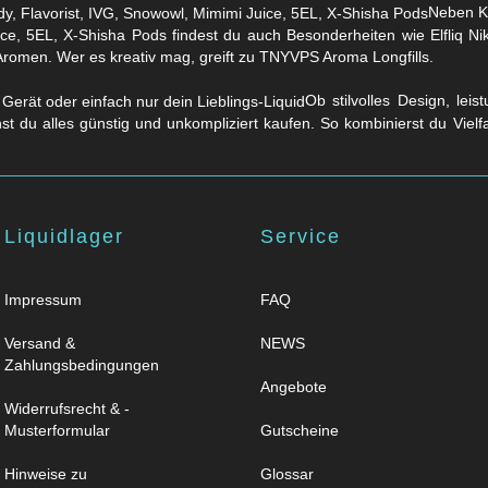
Neben Kl
ice, 5EL, X-Shisha Pods findest du auch Besonderheiten wie Elfliq 
Aromen. Wer es kreativ mag, greift zu TNYVPS Aroma Longfills.
Ob stilvolles Design, lei
nst du alles günstig und unkompliziert kaufen. So kombinierst du Viel
Liquidlager
Service
Impressum
FAQ
Versand &
NEWS
Zahlungsbedingungen
Angebote
Widerrufsrecht & -
Musterformular
Gutscheine
Hinweise zu
Glossar