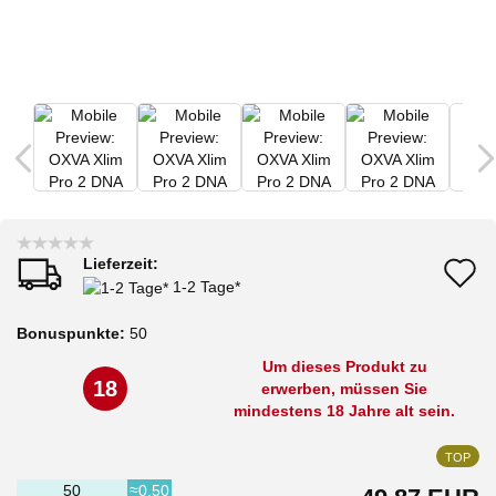
Lieferzeit:
A
1-2 Tage*
d
Bonuspunkte:
50
M
Um dieses Produkt zu
18
erwerben, müssen Sie
mindestens 18 Jahre alt sein.
TOP
50
≈0,50