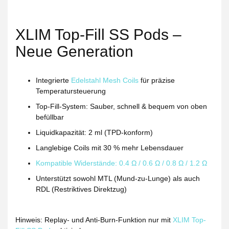
XLIM Top-Fill SS Pods –
Neue Generation
Integrierte
Edelstahl Mesh Coils
für präzise
Temperatursteuerung
Top-Fill-System
: Sauber, schnell & bequem von oben
befüllbar
Liquidkapazität
: 2 ml (TPD-konform)
Langlebige Coils
mit 30 % mehr Lebensdauer
Kompatible Widerstände
: 0.4 Ω / 0.6 Ω / 0.8 Ω / 1.2 Ω
Unterstützt sowohl
MTL
(Mund-zu-Lunge) als auch
RDL
(Restriktives Direktzug)
Hinweis
: Replay- und Anti-Burn-Funktion nur mit
XLIM Top-