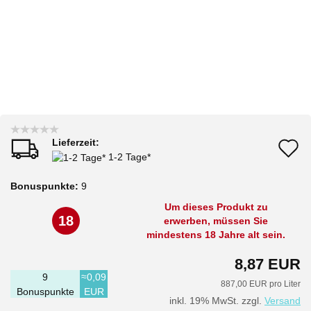
Lieferzeit:
A
1-2 Tage*
d
Bonuspunkte:
9
M
Um dieses Produkt zu
18
erwerben, müssen Sie
mindestens 18 Jahre alt sein.
8,87 EUR
9
≈0,09
887,00 EUR pro Liter
Bonuspunkte
EUR
inkl. 19% MwSt. zzgl.
Versand