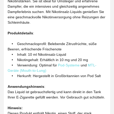
Nikotinstärken. Sie ist ideal für Umsteiger und erfahrene
Dampfer, die ein intensives und gleichzeitig angenehmes
Dampferlebnis suchen. Mit Nikotinsalz-Liquids genießen Sie
eine geschmackvolle Nikotinversorgung ohne Reizungen der
Schleimhäute.
Produktdetails
:
• Geschmacksprofil: Belebende Zitrusfrüchte, süße
Beeren, erfrischende Frischenote
• Inhalt: 10 ml Nikotinsalz-Liquid
• Nikotingehalt: Erhältlich in 10 mg und 20 mg
• Verwendung: Optimal für
Pod-Systeme
und
MTL-
Geräte (Mouth-to-Lung)
• Herkunft: Hergestellt in Großbritannien von Pod Salt
Anwendungshinweis
:
Das Liquid ist gebrauchsfertig und kann direkt in den Tank
Ihrer E-Zigarette gefüllt werden. Vor Gebrauch gut schütteln.
Hinweis:
Dieses Produkt enthält Nikotin, einen Stoff, der stark