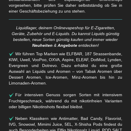
vorgesehen, bitte prüfen Sie daher selbstständig ob Sie in
einer Geschäftsbeziehung zu uns stehen.
Liquidlager, deinem Onlinevapeshop für E-Zigaretten,
Geräte, Zubehör und E-Liquids. Du kannst Liquids günstig
bestellen, neue Sorten günstig kaufen und immer wieder
Neuheiten
&
Angebote
entdecken!
Wir führen Top Marken wie ELFBAR, 187 Strassenbande,
KIWI, Uwell, VooPoo, OXVA, Aspire, ELEAF, DotMod, Lynden,
Evergreen und Dotrevo. Dazu erhältst du eine große
Auswahl an Liquids und Aromen – von Tabak Aromen über
Dessert Aromen, Ice-Aromen, Minz-Aromen bis hin zu
Limonaden-Aromen.
Für intensiven Genuss sorgen Sorten mit intensivem
Fruchtgeschmack, während du mit nikotinfreien Varianten
oder billigen Nikotinshots flexibel bleibst.
Neben Klassikern wie Antimatter, Bad Candy, Flavorist,
IVG, Snowowl, Mimimi Juice, 5EL, X-Shisha Pods findest du
auch Besonderheiten wie Elfliq Nikotinsalz Liquid, POD SALT