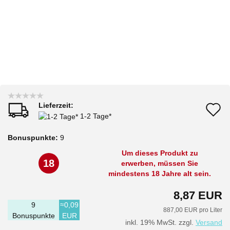
Lieferzeit:
A
1-2 Tage*
d
Bonuspunkte:
9
M
Um dieses Produkt zu
18
erwerben, müssen Sie
mindestens 18 Jahre alt sein.
8,87 EUR
9
≈0,09
887,00 EUR pro Liter
Bonuspunkte
EUR
inkl. 19% MwSt. zzgl.
Versand