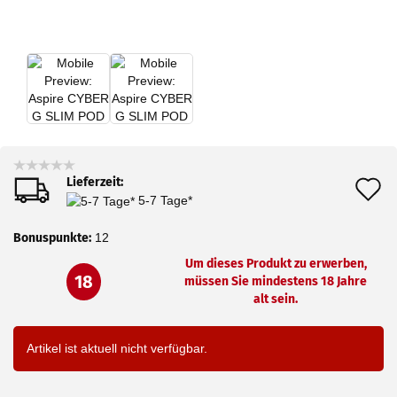
Lieferzeit:
A
5-7 Tage*
d
Bonuspunkte:
12
M
Um dieses Produkt zu erwerben,
18
müssen Sie mindestens 18 Jahre
alt sein.
Artikel ist aktuell nicht verfügbar.