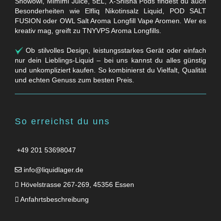
Snowowl, Mimimi Juice, 5EL, X-Shisha Pods findest du auch
Besonderheiten wie Elfliq Nikotinsalz Liquid, POD SALT
FUSION oder OWL Salt Aroma Longfill Vape Aromen. Wer es
kreativ mag, greift zu TNYVPS Aroma Longfills.
Ob stilvolles Design, leistungsstarkes Gerät oder einfach
nur dein Lieblings-Liquid – bei uns kannst du alles günstig
und unkompliziert kaufen. So kombinierst du Vielfalt, Qualität
und echten Genuss zum besten Preis.
So erreichst du uns
+49 201 53698047
info@liquidlager.de
Hövelstrasse 267-269, 45356 Essen
Anfahrtsbeschreibung