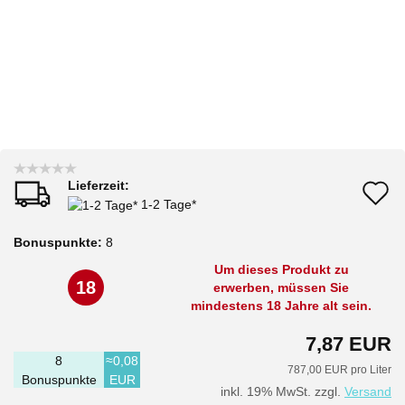
Lieferzeit:
A
1-2 Tage*
d
Bonuspunkte:
8
M
Um dieses Produkt zu
18
erwerben, müssen Sie
mindestens 18 Jahre alt sein.
7,87 EUR
8
≈0,08
787,00 EUR pro Liter
Bonuspunkte
EUR
inkl. 19% MwSt. zzgl.
Versand