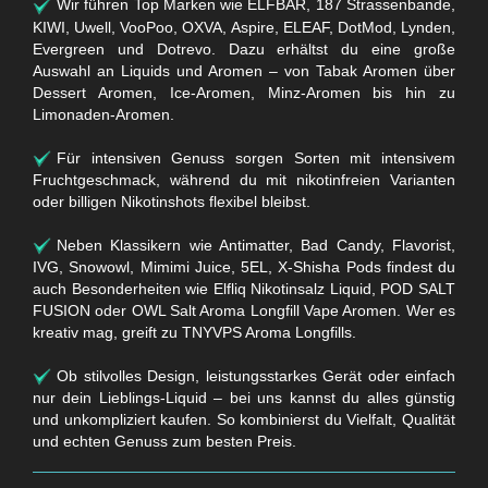
Wir führen Top Marken wie ELFBAR, 187 Strassenbande,
KIWI, Uwell, VooPoo, OXVA, Aspire, ELEAF, DotMod, Lynden,
Evergreen und Dotrevo. Dazu erhältst du eine große
Auswahl an Liquids und Aromen – von Tabak Aromen über
Dessert Aromen, Ice-Aromen, Minz-Aromen bis hin zu
Limonaden-Aromen.
Für intensiven Genuss sorgen Sorten mit intensivem
Fruchtgeschmack, während du mit nikotinfreien Varianten
oder billigen Nikotinshots flexibel bleibst.
Neben Klassikern wie Antimatter, Bad Candy, Flavorist,
IVG, Snowowl, Mimimi Juice, 5EL, X-Shisha Pods findest du
auch Besonderheiten wie Elfliq Nikotinsalz Liquid, POD SALT
FUSION oder OWL Salt Aroma Longfill Vape Aromen. Wer es
kreativ mag, greift zu TNYVPS Aroma Longfills.
Ob stilvolles Design, leistungsstarkes Gerät oder einfach
nur dein Lieblings-Liquid – bei uns kannst du alles günstig
und unkompliziert kaufen. So kombinierst du Vielfalt, Qualität
und echten Genuss zum besten Preis.