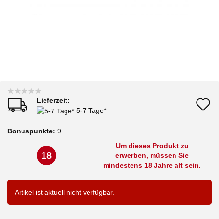
Lieferzeit:
A
5-7 Tage*
d
Bonuspunkte:
9
M
Um dieses Produkt zu
18
erwerben, müssen Sie
mindestens 18 Jahre alt sein.
Artikel ist aktuell nicht verfügbar.