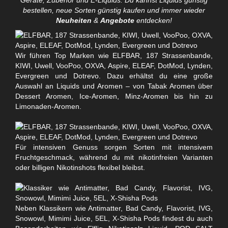
Geräte, Zubehör und E-Liquids. Du kannst Liquids günstig
bestellen, neue Sorten günstig kaufen und immer wieder
Neuheiten
&
Angebote
entdecken!
Wir führen Top Marken wie ELFBAR, 187 Strassenbande,
KIWI, Uwell, VooPoo, OXVA, Aspire, ELEAF, DotMod, Lynden,
Evergreen und Dotrevo. Dazu erhältst du eine große
Auswahl an Liquids und Aromen – von Tabak Aromen über
Dessert Aromen, Ice-Aromen, Minz-Aromen bis hin zu
Limonaden-Aromen.
Für intensiven Genuss sorgen Sorten mit intensivem
Fruchtgeschmack, während du mit nikotinfreien Varianten
oder billigen Nikotinshots flexibel bleibst.
Neben Klassikern wie Antimatter, Bad Candy, Flavorist, IVG,
Snowowl, Mimimi Juice, 5EL, X-Shisha Pods findest du auch