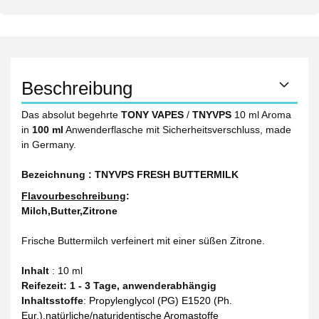
Beschreibung
Das absolut begehrte
TONY VAPES
/
TNYVPS
10 ml Aroma
in
100 ml
Anwenderflasche mit Sicherheitsverschluss, made
in Germany.
Bezeichnung :
TNYVPS FRESH BUTTERMILK
Flavourbeschreibung
:
Milch,Butter,Zitrone
Frische Buttermilch verfeinert mit einer süßen Zitrone.
Inhalt
: 10 ml
Reifezeit
: 1 - 3 Tage, anwenderabhängig
Inhaltsstoffe
:
Propylenglycol (PG) E1520 (Ph.
Eur.),natürliche/naturidentische Aromastoffe