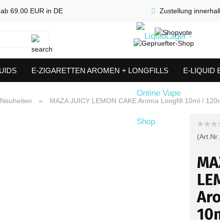
 ab 69.00 EUR in DE
Zustellung innerha
Suche...
UIDS
E-ZIGARETTEN AROMEN + LONGFILLS
E-LIQUID
SHORTFILLS
VERDAMPFER & COILS
AKKUTRÄGER & S
Neuheiten
»
MAZA JUICY LEMON CAKE Aroma Longfill 10ml / 120
(Art.Nr.
MA
LE
Aro
10