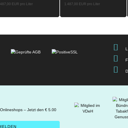
.487,00 EUR pro Liter
1.487,00 EUR pro Liter
L
F
D
 Onlineshops – Jetzt den € 5.00