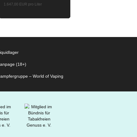
1.647,00 EUR pro Liter
iquidlager
anpage (18+)
ampfergruppe – World of Vaping