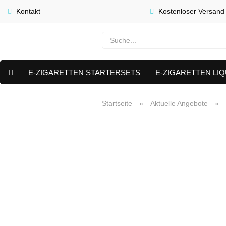
Kontakt
Kostenloser Versand
E-ZIGARETTEN STARTERSETS
E-ZIGARETTEN LIQ
E-LIQUID CAPS & NIKOTIN PODS
PREMIUM E LIQUIDS 
Startseite
»
Aktuelle Angebote
»
AKTUELLE ANGEBOTE