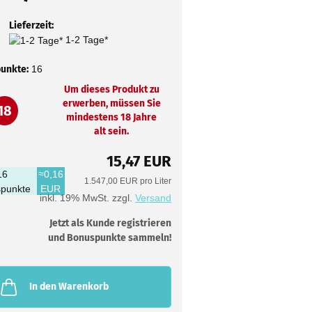
Lieferzeit:
1-2 Tage*
unkte:
16
Um dieses Produkt zu
erwerben, müssen Sie
18
mindestens 18 Jahre
alt sein.
15,47 EUR
16
≈0,16
1.547,00 EUR pro Liter
punkte
EUR
inkl. 19% MwSt. zzgl.
Versand
Jetzt als Kunde registrieren
und Bonuspunkte sammeln!
In den Warenkorb