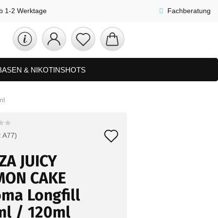
lb 1-2 Werktage
Fachberatung
 BASEN & NIKOTINSHOTS
ETS
ZUBEHÖR, SHISHA & SONSTIGES
ml
FAQ
NEUHEITEN
Auf
:
A77
)
den
ZA JUICY
Merkzettel
MON CAKE
ma Longfill
ml / 120ml