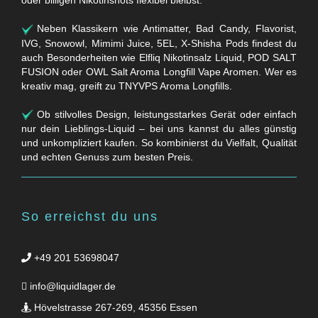
oder billigen Nikotinshots flexibel bleibst.
Neben Klassikern wie Antimatter, Bad Candy, Flavorist,
IVG, Snowowl, Mimimi Juice, 5EL, X-Shisha Pods findest du
auch Besonderheiten wie Elfliq Nikotinsalz Liquid, POD SALT
FUSION oder OWL Salt Aroma Longfill Vape Aromen. Wer es
kreativ mag, greift zu TNYVPS Aroma Longfills.
Ob stilvolles Design, leistungsstarkes Gerät oder einfach
nur dein Lieblings-Liquid – bei uns kannst du alles günstig
und unkompliziert kaufen. So kombinierst du Vielfalt, Qualität
und echten Genuss zum besten Preis.
So erreichst du uns
+49 201 53698047
info@liquidlager.de
Hövelstrasse 267-269, 45356 Essen