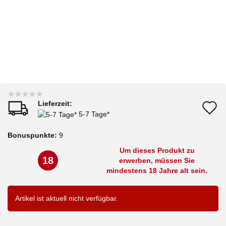
Lieferzeit:
A
5-7 Tage*
d
Bonuspunkte:
9
M
Um dieses Produkt zu
18
erwerben, müssen Sie
mindestens 18 Jahre alt sein.
Artikel ist aktuell nicht verfügbar.