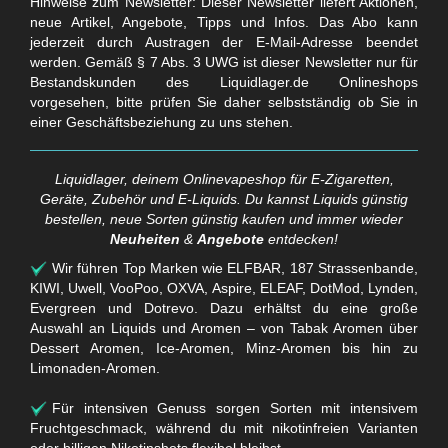
Hinweise zum Newsletter: Dieser Newsletter liefert Aktionen,
neue Artikel, Angebote, Tipps und Infos. Das Abo kann
jederzeit durch Austragen der E-Mail-Adresse beendet
werden. Gemäß § 7 Abs. 3 UWG ist dieser Newsletter nur für
Bestandskunden des Liquidlager.de Onlineshops
vorgesehen, bitte prüfen Sie daher selbstständig ob Sie in
einer Geschäftsbeziehung zu uns stehen.
Liquidlager, deinem Onlinevapeshop für E-Zigaretten,
Geräte, Zubehör und E-Liquids. Du kannst Liquids günstig
bestellen, neue Sorten günstig kaufen und immer wieder
Neuheiten
&
Angebote
entdecken!
Wir führen Top Marken wie ELFBAR, 187 Strassenbande,
KIWI, Uwell, VooPoo, OXVA, Aspire, ELEAF, DotMod, Lynden,
Evergreen und Dotrevo. Dazu erhältst du eine große
Auswahl an Liquids und Aromen – von Tabak Aromen über
Dessert Aromen, Ice-Aromen, Minz-Aromen bis hin zu
Limonaden-Aromen.
Für intensiven Genuss sorgen Sorten mit intensivem
Fruchtgeschmack, während du mit nikotinfreien Varianten