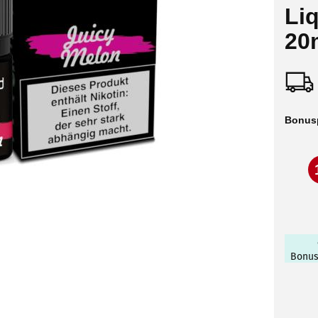
Liq
20
Bonus
Bonus