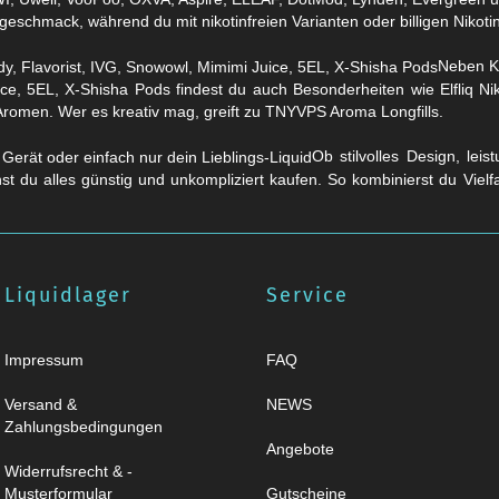
eschmack, während du mit nikotinfreien Varianten oder billigen Nikotins
Neben Kl
ice, 5EL, X-Shisha Pods findest du auch Besonderheiten wie Elfliq 
Aromen. Wer es kreativ mag, greift zu TNYVPS Aroma Longfills.
Ob stilvolles Design, lei
nst du alles günstig und unkompliziert kaufen. So kombinierst du Viel
Liquidlager
Service
Impressum
FAQ
Versand &
NEWS
Zahlungsbedingungen
Angebote
Widerrufsrecht & -
Musterformular
Gutscheine