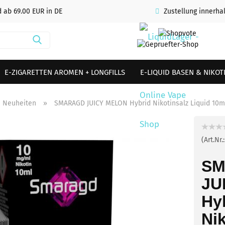
 ab 69.00 EUR in DE
Zustellung innerha
Suche...
E-ZIGARETTEN AROMEN + LONGFILLS
E-LIQUID BASEN & NIKO
KKUTRÄGER & SETS
ZUBEHÖR, SHISHA & SONSTIGES
AKTUE
Neuheiten
»
SMARAGD JUICY MELON Hybrid Nikotinsalz Liquid 10m
(Art.Nr.
SM
JU
Hy
Nik