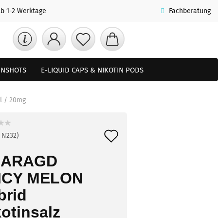
lb 1-2 Werktage
Fachberatung
TINSHOTS
E-LIQUID CAPS & NIKOTIN PODS
LLE ANGEBOTE
FAQ
NEUHEITEN
l / 20mg
Auf
:
N232
)
den
ARAGD
Merkzettel
ICY MELON
brid
otinsalz