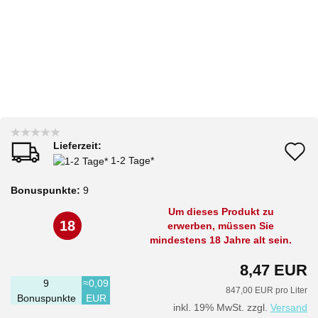
Lieferzeit:
A
1-2 Tage*
d
Bonuspunkte:
9
M
Um dieses Produkt zu
18
erwerben, müssen Sie
mindestens 18 Jahre alt sein.
8,47 EUR
9
≈0,09
847,00 EUR pro Liter
Bonuspunkte
EUR
inkl. 19% MwSt. zzgl.
Versand