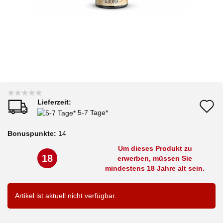
Lieferzeit:
A
5-7 Tage*
d
Bonuspunkte:
14
M
Um dieses Produkt zu
18
erwerben, müssen Sie
mindestens 18 Jahre alt sein.
Artikel ist aktuell nicht verfügbar.