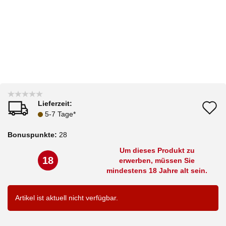
Lieferzeit:
A
5-7 Tage*
d
Bonuspunkte:
28
M
Um dieses Produkt zu
18
erwerben, müssen Sie
mindestens 18 Jahre alt sein.
Artikel ist aktuell nicht verfügbar.