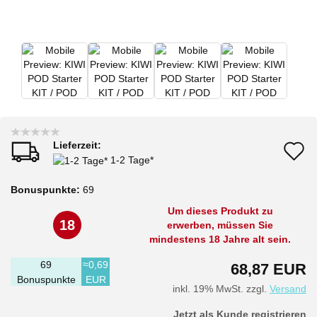
Lieferzeit:
A
1-2 Tage*
d
Bonuspunkte:
69
M
Um dieses Produkt zu
18
erwerben, müssen Sie
mindestens 18 Jahre alt sein.
69
≈0,69
68,87 EUR
Bonuspunkte
EUR
inkl. 19% MwSt. zzgl.
Versand
Jetzt als Kunde registrieren