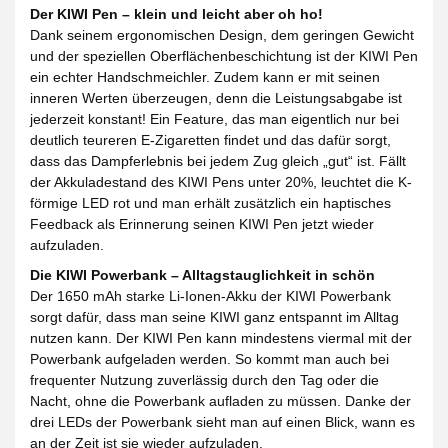
Der KIWI Pen – klein und leicht aber oh ho!
Dank seinem ergonomischen Design, dem geringen Gewicht
und der speziellen Oberflächenbeschichtung ist der KIWI Pen
ein echter Handschmeichler. Zudem kann er mit seinen
inneren Werten überzeugen, denn die Leistungsabgabe ist
jederzeit konstant! Ein Feature, das man eigentlich nur bei
deutlich teureren E-Zigaretten findet und das dafür sorgt,
dass das Dampferlebnis bei jedem Zug gleich „gut“ ist. Fällt
der Akkuladestand des KIWI Pens unter 20%, leuchtet die K-
förmige LED rot und man erhält zusätzlich ein haptisches
Feedback als Erinnerung seinen KIWI Pen jetzt wieder
aufzuladen.
Die KIWI Powerbank – Alltagstauglichkeit in schön
Der 1650 mAh starke Li-Ionen-Akku der KIWI Powerbank
sorgt dafür, dass man seine KIWI ganz entspannt im Alltag
nutzen kann. Der KIWI Pen kann mindestens viermal mit der
Powerbank aufgeladen werden. So kommt man auch bei
frequenter Nutzung zuverlässig durch den Tag oder die
Nacht, ohne die Powerbank aufladen zu müssen. Danke der
drei LEDs der Powerbank sieht man auf einen Blick, wann es
an der Zeit ist sie wieder aufzuladen.