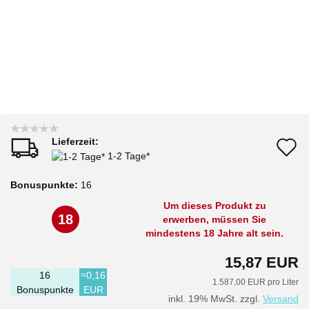
Lieferzeit:
A
1-2 Tage*
d
Bonuspunkte:
16
M
Um dieses Produkt zu
18
erwerben, müssen Sie
mindestens 18 Jahre alt sein.
15,87 EUR
16
≈0,16
1.587,00 EUR pro Liter
Bonuspunkte
EUR
inkl. 19% MwSt. zzgl.
Versand