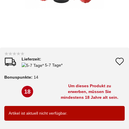
Lieferzeit:
A
5-7 Tage*
d
Bonuspunkte:
14
M
Um dieses Produkt zu
18
erwerben, müssen Sie
mindestens 18 Jahre alt sein.
Artikel ist aktuell nicht verfügbar.