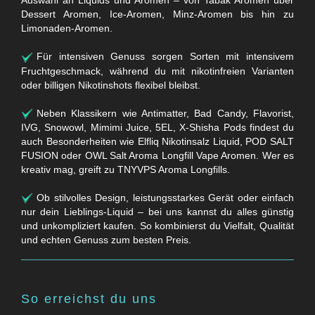
Auswahl an Liquids und Aromen – von Tabak Aromen über
Dessert Aromen, Ice-Aromen, Minz-Aromen bis hin zu
Limonaden-Aromen.
Für intensiven Genuss sorgen Sorten mit intensivem
Fruchtgeschmack, während du mit nikotinfreien Varianten
oder billigen Nikotinshots flexibel bleibst.
Neben Klassikern wie Antimatter, Bad Candy, Flavorist,
IVG, Snowowl, Mimimi Juice, 5EL, X-Shisha Pods findest du
auch Besonderheiten wie Elfliq Nikotinsalz Liquid, POD SALT
FUSION oder OWL Salt Aroma Longfill Vape Aromen. Wer es
kreativ mag, greift zu TNYVPS Aroma Longfills.
Ob stilvolles Design, leistungsstarkes Gerät oder einfach
nur dein Lieblings-Liquid – bei uns kannst du alles günstig
und unkompliziert kaufen. So kombinierst du Vielfalt, Qualität
und echten Genuss zum besten Preis.
So erreichst du uns