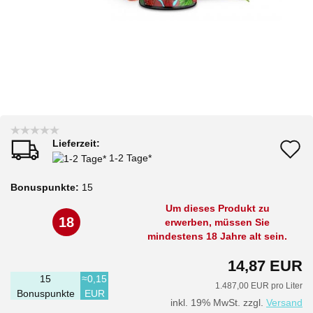
Lieferzeit:
A
1-2 Tage*
d
Bonuspunkte:
15
M
Um dieses Produkt zu
18
erwerben, müssen Sie
mindestens 18 Jahre alt sein.
14,87 EUR
15
≈0,15
1.487,00 EUR pro Liter
Bonuspunkte
EUR
inkl. 19% MwSt. zzgl.
Versand