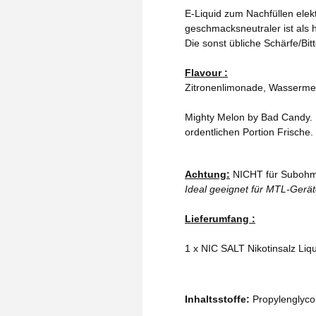
E-Liquid zum Nachfüllen elekt
geschmacksneutraler ist als h
Die sonst übliche Schärfe/Bit
Flavour :
Zitronenlimonade, Wasserme
Mighty Melon by Bad Candy. E
ordentlichen Portion Frische.
Achtung:
NICHT für Subohm
Ideal geeignet für MTL-Gerä
Lieferumfang :
1 x NIC SALT Nikotinsalz Liq
Inhaltsstoffe:
Propylenglycol