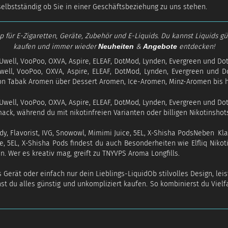
selbstständig ob Sie in einer Geschäftsbeziehung zu uns stehen.
für E-Zigaretten, Geräte, Zubehör und E-Liquids. Du kannst Liquids gü
kaufen und immer wieder
Neuheiten
&
Angebote
entdecken!
well, VooPoo, OXVA, Aspire, ELEAF, DotMod, Lynden, Evergreen und D
on Tabak Aromen über Dessert Aromen, Ice-Aromen, Minz-Aromen bis 
ck, während du mit nikotinfreien Varianten oder billigen Nikotinshots 
Neben Kla
ce, 5EL, X-Shisha Pods findest du auch Besonderheiten wie Elfliq Niko
. Wer es kreativ mag, greift zu TNYVPS Aroma Longfills.
Ob stilvolles Design, le
nst du alles günstig und unkompliziert kaufen. So kombinierst du Viel