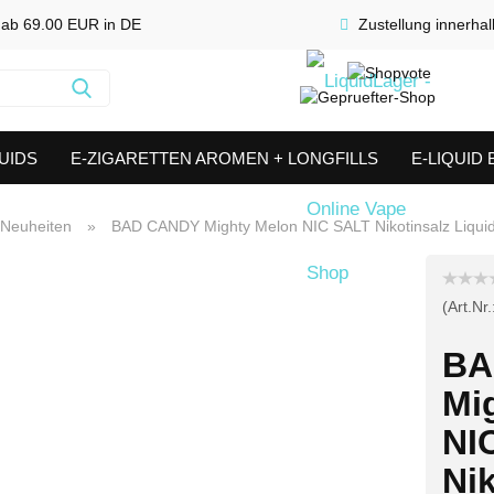
 ab 69.00 EUR in DE
Zustellung innerha
Suche...
UIDS
E-ZIGARETTEN AROMEN + LONGFILLS
E-LIQUID
SHORTFILLS
VERDAMPFER & COILS
AKKUTRÄGER & S
Neuheiten
»
BAD CANDY Mighty Melon NIC SALT Nikotinsalz Liqui
(Art.Nr.
BA
Mi
NI
Nik