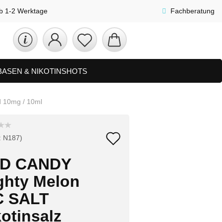
lb 1-2 Werktage
Fachberatung
 BASEN & NIKOTINSHOTS
ETS
ZUBEHÖR, SHISHA & SONSTIGES
d 10mg / 10ml
FAQ
NEUHEITEN
Auf
:
N187
)
den
D CANDY
Merkzettel
ghty Melon
C SALT
otinsalz