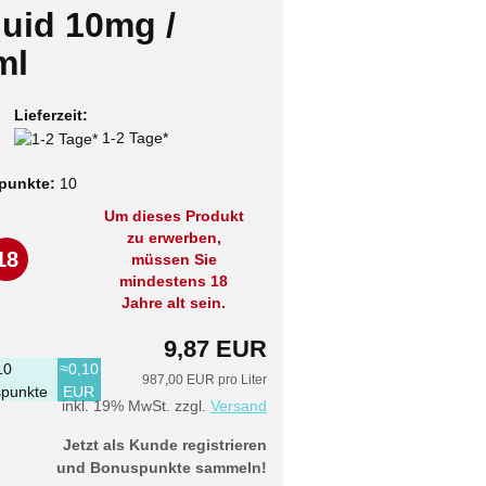
quid 10mg /
ml
Lieferzeit:
1-2 Tage*
punkte:
10
Um dieses Produkt
zu erwerben,
18
müssen Sie
mindestens 18
Jahre alt sein.
9,87 EUR
10
≈0,10
987,00 EUR pro Liter
punkte
EUR
inkl. 19% MwSt. zzgl.
Versand
Jetzt als Kunde registrieren
und Bonuspunkte sammeln!