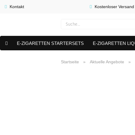
Kontakt
Kostenloser Versand
E-ZIGARETTEN STARTERSETS
E-ZIGARETTEN LIQ
E-LIQUID CAPS & NIKOTIN PODS
PREMIUM E LIQUIDS 
Startseite
»
Aktuelle Angebote
»
AKTUELLE ANGEBOTE