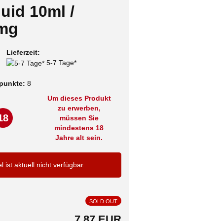
uid 10ml /
mg
Lieferzeit:
5-7 Tage*
punkte:
8
Um dieses Produkt
zu erwerben,
18
müssen Sie
mindestens 18
Jahre alt sein.
el ist aktuell nicht verfügbar.
SOLD OUT
7,87 EUR