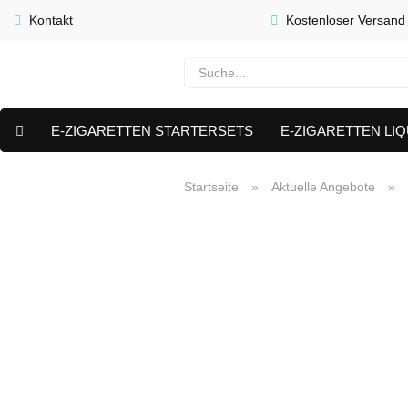
Kontakt
Kostenloser Versand
E-ZIGARETTEN STARTERSETS
E-ZIGARETTEN LIQ
E-LIQUID CAPS & NIKOTIN PODS
PREMIUM E LIQUIDS 
Startseite
»
Aktuelle Angebote
»
AKTUELLE ANGEBOTE