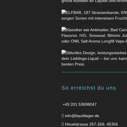
große Auswahl an Liquids und Arom
sorgen Sorten mit intensivem Fruchtg
Flavorist, IVG, Snowowl, Mimimi Ju
oder OWL Salt Aroma Longfill Vape 
dein Lieblings-Liquid – bei uns kan
besten Preis.
So erreichst du uns
+49 201 53698047
info@liquidlager.de
Hövelstrasse 267-269, 45356