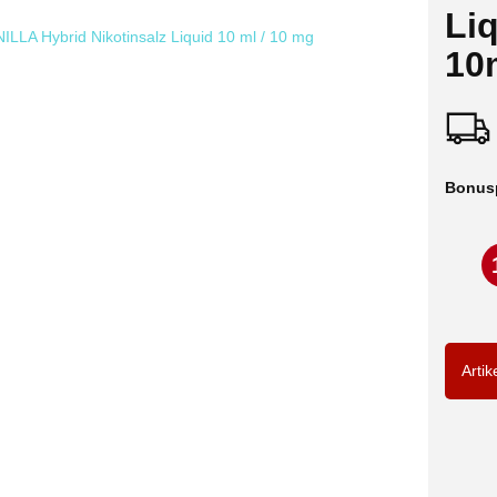
Liq
10
Bonus
Artik