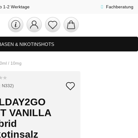
lb 1-2 Werktage
Fachberatung
 BASEN & NIKOTINSHOTS
ETS
ZUBEHÖR, SHISHA & SONSTIGES
0ml / 10mg
FAQ
NEUHEITEN
Auf
:
N332
)
den
LDAY2GO
Merkzettel
T VANILLA
brid
otinsalz