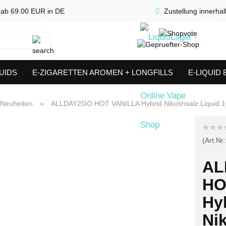
 ab 69.00 EUR in DE
Zustellung innerha
Suche...
UIDS
E-ZIGARETTEN AROMEN + LONGFILLS
E-LIQUID
SHORTFILLS
VERDAMPFER & COILS
AKKUTRÄGER & S
Neuheiten
»
ALLDAY2GO HOT VANILLA Hybrid Nikotinsalz Liquid 1
(Art.Nr.
AL
HO
Hy
Nik