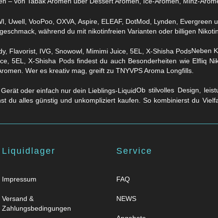
en – von Tabak Aromen über Dessert Aromen, Ice-Aromen, Minz-Arom
eschmack, während du mit nikotinfreien Varianten oder billigen Nikotins
Neben Kl
ice, 5EL, X-Shisha Pods findest du auch Besonderheiten wie Elfliq 
Aromen. Wer es kreativ mag, greift zu TNYVPS Aroma Longfills.
Ob stilvolles Design, lei
nst du alles günstig und unkompliziert kaufen. So kombinierst du Viel
Liquidlager
Service
Impressum
FAQ
Versand &
NEWS
Zahlungsbedingungen