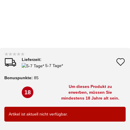
Lieferzeit:
A
5-7 Tage*
d
Bonuspunkte:
85
M
Um dieses Produkt zu
18
erwerben, müssen Sie
mindestens 18 Jahre alt sein.
Artikel ist aktuell nicht verfügbar.