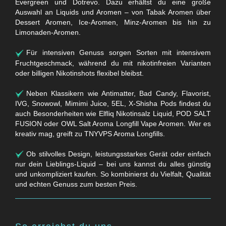
Evergreen und Dotrevo. Dazu erhältst du eine große
Auswahl an Liquids und Aromen – von Tabak Aromen über
Dessert Aromen, Ice-Aromen, Minz-Aromen bis hin zu
Limonaden-Aromen.
Für intensiven Genuss sorgen Sorten mit intensivem
Fruchtgeschmack, während du mit nikotinfreien Varianten
oder billigen Nikotinshots flexibel bleibst.
Neben Klassikern wie Antimatter, Bad Candy, Flavorist,
IVG, Snowowl, Mimimi Juice, 5EL, X-Shisha Pods findest du
auch Besonderheiten wie Elfliq Nikotinsalz Liquid, POD SALT
FUSION oder OWL Salt Aroma Longfill Vape Aromen. Wer es
kreativ mag, greift zu TNYVPS Aroma Longfills.
Ob stilvolles Design, leistungsstarkes Gerät oder einfach
nur dein Lieblings-Liquid – bei uns kannst du alles günstig
und unkompliziert kaufen. So kombinierst du Vielfalt, Qualität
und echten Genuss zum besten Preis.