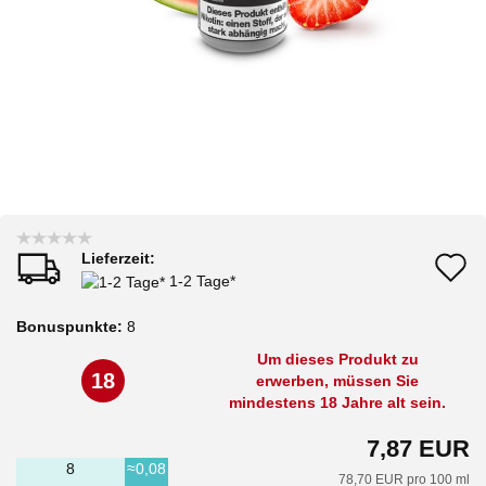
Lieferzeit:
A
1-2 Tage*
d
Bonuspunkte:
8
M
Um dieses Produkt zu
18
erwerben, müssen Sie
mindestens 18 Jahre alt sein.
7,87 EUR
8
≈0,08
78,70 EUR pro 100 ml