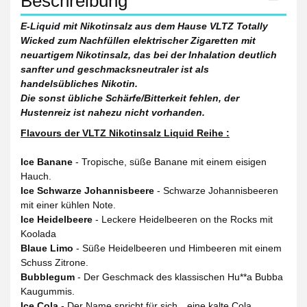
Beschreibung
E-Liquid mit Nikotinsalz aus dem Hause VLTZ Totally
Wicked zum Nachfüllen elektrischer Zigaretten mit
neuartigem Nikotinsalz, das bei der Inhalation deutlich
sanfter und geschmacksneutraler ist als
handelsübliches Nikotin.
Die sonst übliche Schärfe/Bitterkeit fehlen, der
Hustenreiz ist nahezu nicht vorhanden.
Flavours der VLTZ Nikotinsalz Liquid Reihe :
Ice Banane
- Tropische, süße Banane mit einem eisigen
Hauch.
Ice Schwarze Johannisbeere
- Schwarze Johannisbeeren
mit einer kühlen Note.
Ice Heidelbeere
- Leckere Heidelbeeren on the Rocks mit
Koolada
Blaue Limo
- Süße Heidelbeeren und Himbeeren mit einem
Schuss Zitrone.
Bubblegum
- Der Geschmack des klassischen Hu**a Bubba
Kaugummis.
Ice Cola
- Der Name spricht für sich…eine kalte Cola