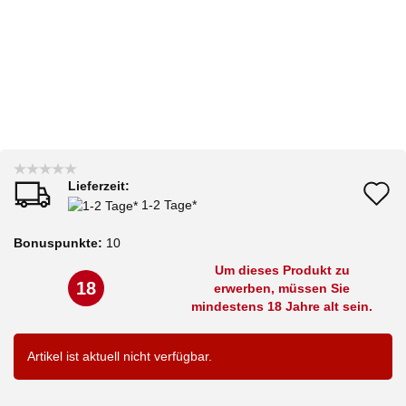
Lieferzeit:
A
1-2 Tage*
d
Bonuspunkte:
10
M
Um dieses Produkt zu
18
erwerben, müssen Sie
mindestens 18 Jahre alt sein.
Artikel ist aktuell nicht verfügbar.