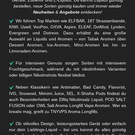
bestellen, neue Sorten günstig kaufen und immer wieder
Neuheiten
&
Angebote
entdecken!
Wir führen Top Marken wie ELFBAR, 187 Strassenbande,
KIWI, Uwell, VooPoo, OXVA, Aspire, ELEAF, DotMod, Lynden,
Evergreen und Dotrevo. Dazu erhältst du eine große
Auswahl an Liquids und Aromen – von Tabak Aromen über
Dessert Aromen, Ice-Aromen, Minz-Aromen bis hin zu
Limonaden-Aromen.
Für intensiven Genuss sorgen Sorten mit intensivem
Fruchtgeschmack, während du mit nikotinfreien Varianten
oder billigen Nikotinshots flexibel bleibst.
Neben Klassikern wie Antimatter, Bad Candy, Flavorist,
IVG, Snowowl, Mimimi Juice, 5EL, X-Shisha Pods findest du
auch Besonderheiten wie Elfliq Nikotinsalz Liquid, POD SALT
FUSION oder OWL Salt Aroma Longfill Vape Aromen. Wer es
kreativ mag, greift zu TNYVPS Aroma Longfills.
Ob stilvolles Design, leistungsstarkes Gerät oder einfach
nur dein Lieblings-Liquid – bei uns kannst du alles günstig