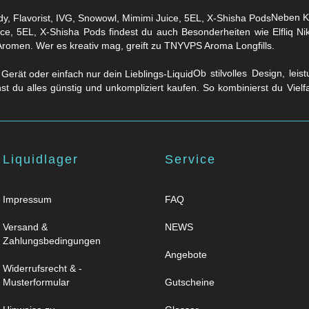
Neben Kl
ice, 5EL, X-Shisha Pods findest du auch Besonderheiten wie Elfliq 
Aromen. Wer es kreativ mag, greift zu TNYVPS Aroma Longfills.
Ob stilvolles Design, lei
nst du alles günstig und unkompliziert kaufen. So kombinierst du Viel
Liquidlager
Service
Impressum
FAQ
Versand &
NEWS
Zahlungsbedingungen
Angebote
Widerrufsrecht & -
Musterformular
Gutscheine