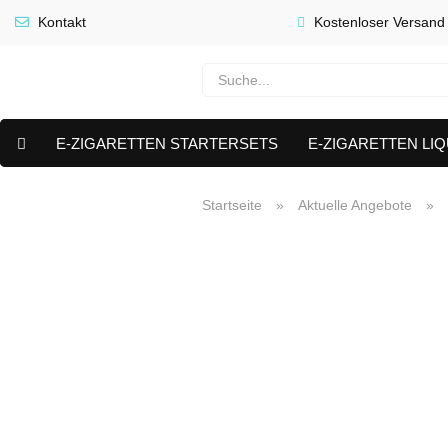
Kontakt
Kostenloser Versand
E-ZIGARETTEN STARTERSETS
E-ZIGARETTEN LIQ
E-LIQUID CAPS & NIKOTIN PODS
PREMIUM E LIQUIDS 
Startseite
»
Aktuelle Angebote
»
AKTUELLE ANGEBOTE