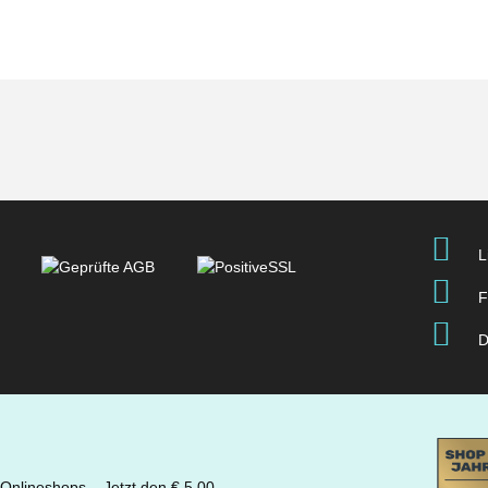
L
F
D
 Onlineshops – Jetzt den € 5.00