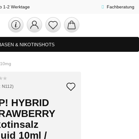
lb 1-2 Werktage
Fachberatung
 BASEN & NIKOTINSHOTS
ETS
ZUBEHÖR, SHISHA & SONSTIGES
 10mg
FAQ
NEUHEITEN
Auf
:
N112
)
den
P! HYBRID
Merkzettel
RAWBERRY
otinsalz
uid 10ml /