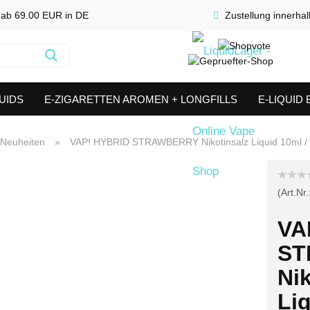
 ab 69.00 EUR in DE
Zustellung innerha
Suche...
UIDS
E-ZIGARETTEN AROMEN + LONGFILLS
E-LIQUID
SHORTFILLS
VERDAMPFER & COILS
AKKUTRÄGER & S
Neuheiten
»
VAP! HYBRID STRAWBERRY Nikotinsalz Liquid 10ml /
(Art.Nr.
VA
ST
Nik
Liq