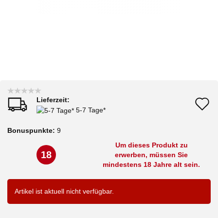
Lieferzeit:
A
5-7 Tage*
d
Bonuspunkte:
9
M
Um dieses Produkt zu
18
erwerben, müssen Sie
mindestens 18 Jahre alt sein.
Artikel ist aktuell nicht verfügbar.