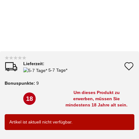
Lieferzeit:
A
5-7 Tage*
d
Bonuspunkte:
9
M
Um dieses Produkt zu
18
erwerben, müssen Sie
mindestens 18 Jahre alt sein.
Artikel ist aktuell nicht verfügbar.