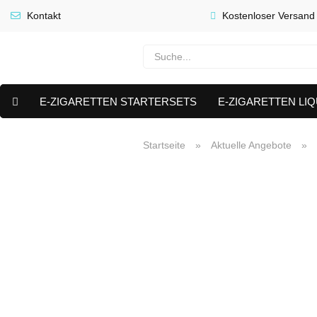
Kontakt
Kostenloser Versand
E-ZIGARETTEN STARTERSETS
E-ZIGARETTEN LIQ
E-LIQUID CAPS & NIKOTIN PODS
PREMIUM E LIQUIDS 
Startseite
»
Aktuelle Angebote
»
AKTUELLE ANGEBOTE