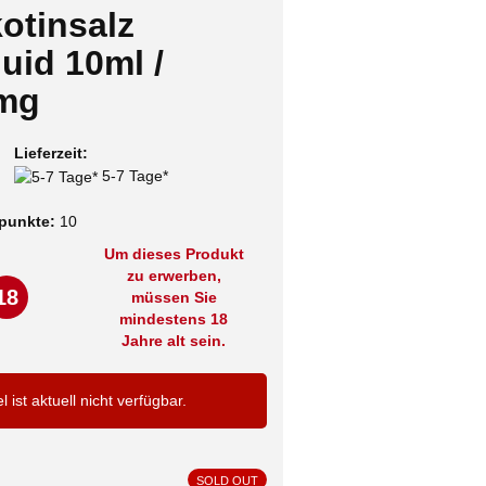
otinsalz
uid 10ml /
mg
Lieferzeit:
5-7 Tage*
punkte:
10
Um dieses Produkt
zu erwerben,
18
müssen Sie
mindestens 18
Jahre alt sein.
el ist aktuell nicht verfügbar.
SOLD OUT