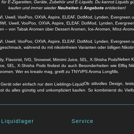
für E-Zigaretten, Geräte, Zubehör und E-Liquids. Du kannst Liquids gü
kaufen und immer wieder
Neuheiten
&
Angebote
entdecken!
WI, Uwell, VooPoo, OXVA, Aspire, ELEAF, DotMod, Lynden, Evergreen 
en – von Tabak Aromen über Dessert Aromen, Ice-Aromen, Minz-Arom
eschmack, während du mit nikotinfreien Varianten oder billigen Nikotins
Neben Kl
ice, 5EL, X-Shisha Pods findest du auch Besonderheiten wie Elfliq 
Aromen. Wer es kreativ mag, greift zu TNYVPS Aroma Longfills.
Ob stilvolles Design, lei
nst du alles günstig und unkompliziert kaufen. So kombinierst du Viel
Liquidlager
Service