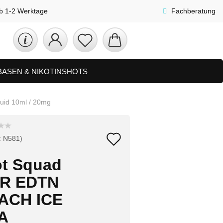
lb 1-2 Werktage
Fachberatung
 BASEN & NIKOTINSHOTS
ETS
ZUBEHÖR, SHISHA & SONSTIGES
uid 10ml / 20mg
FAQ
NEUHEITEN
Auf
:
N581
)
den
ot Squad
Merkzettel
R EDTN
ACH ICE
A