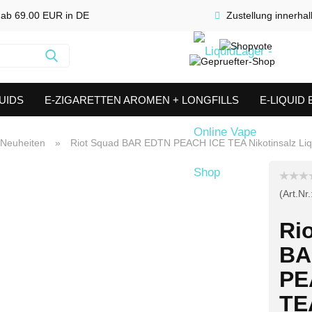
 ab 69.00 EUR in DE
Zustellung innerha
Suche...
UIDS
E-ZIGARETTEN AROMEN + LONGFILLS
E-LIQUID
SHORTFILLS
VERDAMPFER & COILS
AKKUTRÄGER & S
Neuheiten
»
Riot Squad BAR EDTN PEACH ICE TEA Nikotinsalz Liq
(Art.Nr.
Ri
BA
PE
TE