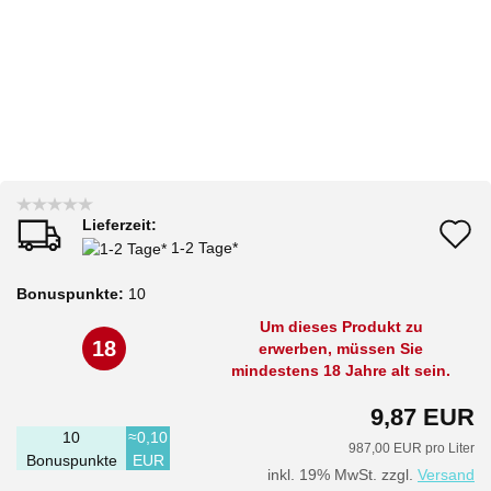
Lieferzeit:
A
1-2 Tage*
d
Bonuspunkte:
10
M
Um dieses Produkt zu
18
erwerben, müssen Sie
mindestens 18 Jahre alt sein.
9,87 EUR
10
≈0,10
987,00 EUR pro Liter
Bonuspunkte
EUR
inkl. 19% MwSt. zzgl.
Versand