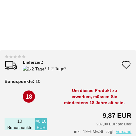
Lieferzeit:
A
1-2 Tage*
d
Bonuspunkte:
10
M
Um dieses Produkt zu
18
erwerben, müssen Sie
mindestens 18 Jahre alt sein.
9,87 EUR
10
≈0,10
987,00 EUR pro Liter
Bonuspunkte
EUR
inkl. 19% MwSt. zzgl.
Versand