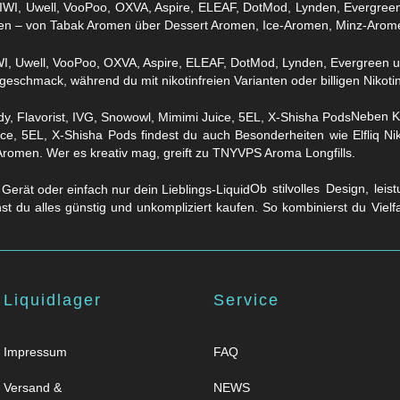
WI, Uwell, VooPoo, OXVA, Aspire, ELEAF, DotMod, Lynden, Evergreen 
en – von Tabak Aromen über Dessert Aromen, Ice-Aromen, Minz-Arom
eschmack, während du mit nikotinfreien Varianten oder billigen Nikotins
Neben Kl
ice, 5EL, X-Shisha Pods findest du auch Besonderheiten wie Elfliq 
Aromen. Wer es kreativ mag, greift zu TNYVPS Aroma Longfills.
Ob stilvolles Design, lei
nst du alles günstig und unkompliziert kaufen. So kombinierst du Viel
Liquidlager
Service
Impressum
FAQ
Versand &
NEWS