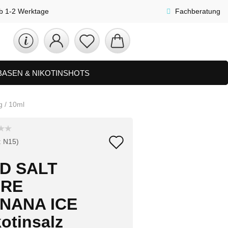
lb 1-2 Werktage
Fachberatung
 BASEN & NIKOTINSHOTS
ETS
ZUBEHÖR, SHISHA & SONSTIGES
 / 10ml
FAQ
NEUHEITEN
Auf
:
N15
)
den
D SALT
Merkzettel
RE
NANA ICE
otinsalz