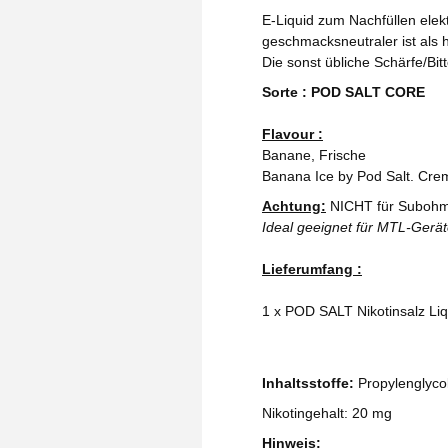
E-Liquid zum Nachfüllen elekt
geschmacksneutraler ist als h
Die sonst übliche Schärfe/Bit
Sorte : POD SALT CORE
Flavour :
Banane, Frische
Banana Ice by Pod Salt. Cre
Achtung:
NICHT für Subohm
Ideal geeignet für MTL-Gerä
Lieferumfang :
1 x POD SALT Nikotinsalz Li
Inhaltsstoffe:
Propylenglycol
Nikotingehalt: 20 mg
Hinweis: