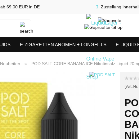
 ab 69.00 EUR in DE
Zustellung innerha
Suche...
UIDS
E-ZIGARETTEN AROMEN + LONGFILLS
E-LIQUID
SHORTFILLS
VERDAMPFER & COILS
AKKUTRÄGER & S
Neuheiten
»
POD SALT CORE BANANA ICE Nikotinsalz Liquid 20mg
(Art.Nr.
PO
CO
BA
Nik