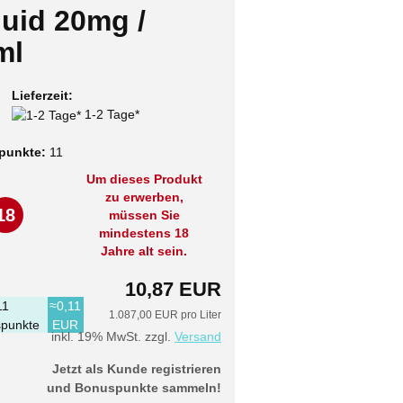
quid 20mg /
ml
Lieferzeit:
1-2 Tage*
punkte:
11
Um dieses Produkt
zu erwerben,
18
müssen Sie
mindestens 18
Jahre alt sein.
10,87 EUR
11
≈0,11
1.087,00 EUR pro Liter
punkte
EUR
inkl. 19% MwSt. zzgl.
Versand
Jetzt als Kunde registrieren
und Bonuspunkte sammeln!