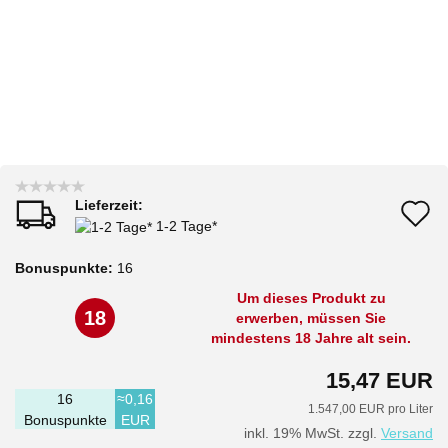
Lieferzeit:
A
1-2 Tage*
d
Bonuspunkte:
16
M
Um dieses Produkt zu
18
erwerben, müssen Sie
mindestens 18 Jahre alt sein.
15,47 EUR
16
≈0,16
1.547,00 EUR pro Liter
Bonuspunkte
EUR
inkl. 19% MwSt. zzgl.
Versand