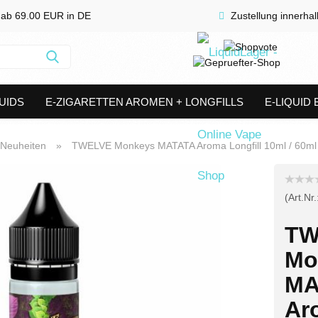
 ab 69.00 EUR in DE
Zustellung innerha
Suche...
UIDS
E-ZIGARETTEN AROMEN + LONGFILLS
E-LIQUID
SHORTFILLS
VERDAMPFER & COILS
AKKUTRÄGER & S
Neuheiten
»
TWELVE Monkeys MATATA Aroma Longfill 10ml / 60ml
(Art.Nr.
TW
Mo
MA
Ar