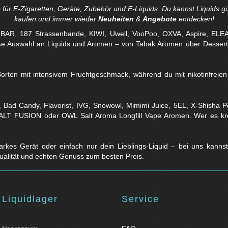
für E-Zigaretten, Geräte, Zubehör und E-Liquids. Du kannst Liquids gü
kaufen und immer wieder
Neuheiten
&
Angebote
entdecken!
BAR, 187 Strassenbande, KIWI, Uwell, VooPoo, OXVA, Aspire, ELE
oße Auswahl an Liquids und Aromen – von Tabak Aromen über Desser
rten mit intensivem Fruchtgeschmack, während du mit nikotinfreien V
, Bad Candy, Flavorist, IVG, Snowowl, Mimimi Juice, 5EL, X-Shisha 
D SALT FUSION oder OWL Salt Aroma Longfill Vape Aromen. Wer es k
starkes Gerät oder einfach nur dein Lieblings-Liquid – bei uns kanns
 Qualität und echten Genuss zum besten Preis.
Liquidlager
Service