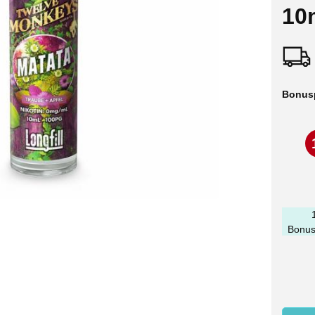
10m
Bonus
Bonus