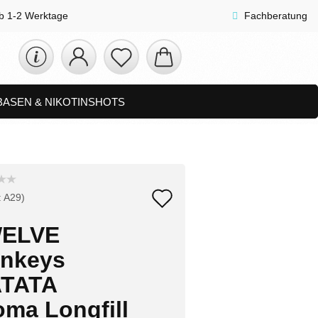
lb 1-2 Werktage
Fachberatung
 BASEN & NIKOTINSHOTS
ETS
ZUBEHÖR, SHISHA & SONSTIGES
FAQ
NEUHEITEN
Auf
:
A29
)
den
ELVE
Merkzettel
nkeys
TATA
oma Longfill