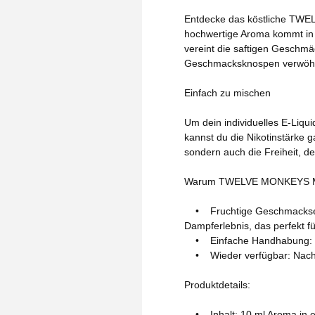
Entdecke das köstliche TWELV
hochwertige Aroma kommt in ei
vereint die saftigen Geschm
Geschmacksknospen verwöhnt 
Einfach zu mischen
Um dein individuelles E-Liqui
kannst du die Nikotinstärke 
sondern auch die Freiheit, de
Warum TWELVE MONKEYS M
• Fruchtige Geschmacksexplo
Dampferlebnis, das perfekt fü
• Einfache Handhabung: Mis
• Wieder verfügbar: Nach la
Produktdetails:
• Inhalt: 10 ml Aroma in e