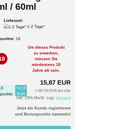
l / 60ml
Lieferzeit:
1-2 Tage*
punkte:
16
Um dieses Produkt
zu erwerben,
18
müssen Sie
mindestens 18
Jahre alt sein.
15,87 EUR
16
≈0,16
1.587,00 EUR pro Liter
punkte
EUR
inkl. 19% MwSt. zzgl.
Versand
Jetzt als Kunde registrieren
und Bonuspunkte sammeln!