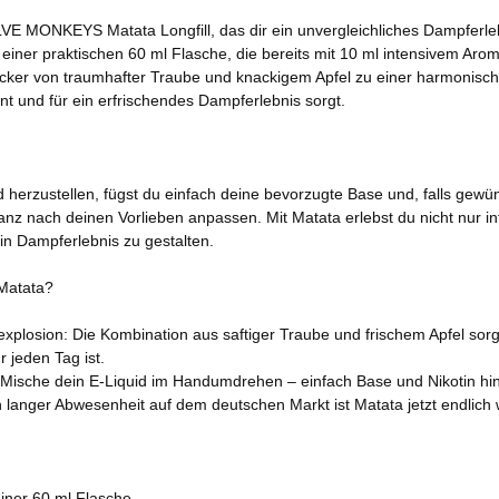
E MONKEYS Matata Longfill, das dir ein unvergleichliches Dampferleb
ner praktischen 60 ml Flasche, die bereits mit 10 ml intensivem Aroma
äcker von traumhafter Traube und knackigem Apfel zu einer harmonisc
und für ein erfrischendes Dampferlebnis sorgt.
d herzustellen, fügst du einfach deine bevorzugte Base und, falls gewün
ganz nach deinen Vorlieben anpassen. Mit Matata erlebst du nicht nur 
in Dampferlebnis zu gestalten.
atata?
sion: Die Kombination aus saftiger Traube und frischem Apfel sorgt 
r jeden Tag ist.
che dein E-Liquid im Handumdrehen – einfach Base und Nikotin hi
nger Abwesenheit auf dem deutschen Markt ist Matata jetzt endlich wi
iner 60 ml Flasche