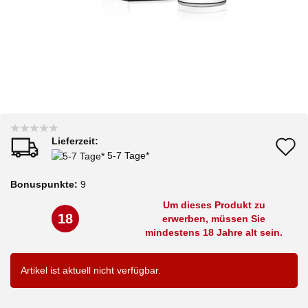
Lieferzeit:
A
5-7 Tage*
d
Bonuspunkte:
9
M
Um dieses Produkt zu
18
erwerben, müssen Sie
mindestens 18 Jahre alt sein.
Artikel ist aktuell nicht verfügbar.