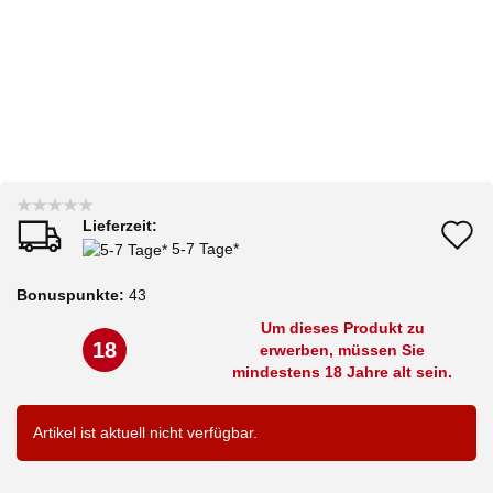
Lieferzeit:
A
5-7 Tage*
d
Bonuspunkte:
43
M
Um dieses Produkt zu
18
erwerben, müssen Sie
mindestens 18 Jahre alt sein.
Artikel ist aktuell nicht verfügbar.